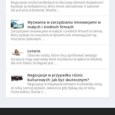
Negocjacje umów handlowych to kluczowy element działalności
każdego przedsiębiorcy, który może zdecydować o sukcesie
lub porażce w biznesie. Wiedza …
Wyzwania w zarządzaniu innowacjami w
małych i średnich firmach
Zarządzanie innowacjami w małych i średnich firmach to temat,
który zyskuje na znaczeniu w dynamicznie zmieniającym się
otoczeniu rynkowym. …
Loterie.
Obecnie osoby, które chcą spróbować swojego
szczęścia mają naprawdę wiele możliwości w wyborze idealnej
dla nich loterii. Dostępne jest …
Negocjacje w przypadku różnic
kulturowych: jak być skutecznym?
Negocjacje w międzynarodowym środowisku niosą
ze sobą szereg wyzwań, zwłaszcza gdy stykają się ze sobą
różne kultury. Każda z …