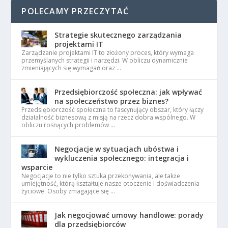
POLECAMY PRZECZYTAĆ
Strategie skutecznego zarządzania
projektami IT
Zarządzanie projektami IT to złożony proces, który wymaga
przemyślanych strategii i narzędzi. W obliczu dynamicznie
zmieniających się wymagań oraz …
Przedsiębiorczość społeczna: jak wpływać
na społeczeństwo przez biznes?
Przedsiębiorczość społeczna to fascynujący obszar, który łączy
działalność biznesową z misją na rzecz dobra wspólnego. W
obliczu rosnących problemów …
Negocjacje w sytuacjach ubóstwa i
wykluczenia społecznego: integracja i
wsparcie
Negocjacje to nie tylko sztuka przekonywania, ale także
umiejętność, którą kształtuje nasze otoczenie i doświadczenia
życiowe. Osoby zmagające się …
Jak negocjować umowy handlowe: porady
dla przedsiębiorców