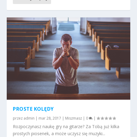
PROSTE KOLĘDY
przez
admin
|
mar 28, 2017
|
Miszmasz
|
0
|
Rozpoczynasz naukę gry na gitarze? Za Tobą już kilka
prostych piosenek, a może uczysz się muzyki...