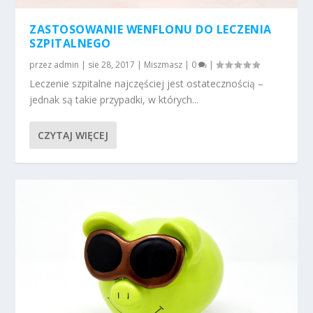
ZASTOSOWANIE WENFLONU DO LECZENIA
SZPITALNEGO
przez
admin
|
sie 28, 2017
|
Miszmasz
|
0
|
Leczenie szpitalne najczęściej jest ostatecznością –
jednak są takie przypadki, w których...
CZYTAJ WIĘCEJ