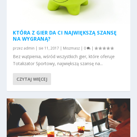
KTÓRA Z GIER DA CI NAJWIĘKSZĄ SZANSĘ
NA WYGRANĄ?
przez
admin
|
sie 11, 2017
|
Miszmasz
|
0
|
Bez wątpienia, wśród wszystkich gier, które oferuje
Totalizator Sportowy, największą szansę na...
CZYTAJ WIĘCEJ