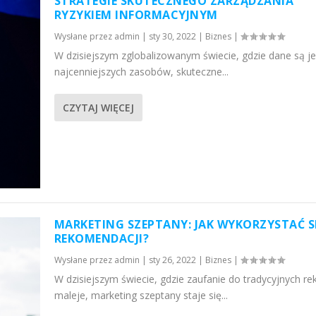
STRATEGIE SKUTECZNEGO ZARZĄDZANIA
RYZYKIEM INFORMACYJNYM
Wysłane przez
admin
|
sty 30, 2022
|
Biznes
|
W dzisiejszym zglobalizowanym świecie, gdzie dane są j
najcenniejszych zasobów, skuteczne...
CZYTAJ WIĘCEJ
MARKETING SZEPTANY: JAK WYKORZYSTAĆ S
REKOMENDACJI?
Wysłane przez
admin
|
sty 26, 2022
|
Biznes
|
W dzisiejszym świecie, gdzie zaufanie do tradycyjnych re
maleje, marketing szeptany staje się...