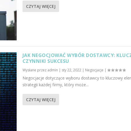
CZYTAJ WIĘCEJ
JAK NEGOCJOWAĆ WYBÓR DOSTAWCY: KLUC
CZYNNIKI SUKCESU
Wysłane przez
admin
|
sty 22, 2022
|
Negocjacje
|
Negocjacje dotyczące wyboru dostawcy to kluczowy el
strategii każdej firmy, który może...
CZYTAJ WIĘCEJ