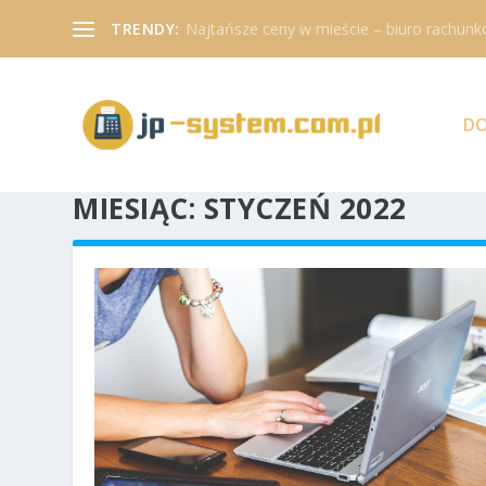
TRENDY:
Najtańsze ceny w mieście – biuro rachunk
D
MIESIĄC:
STYCZEŃ 2022