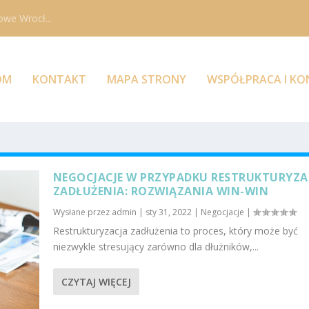
owe Wrocł...
OM
KONTAKT
MAPA STRONY
WSPÓŁPRACA I K
NEGOCJACJE W PRZYPADKU RESTRUKTURYZA
ZADŁUŻENIA: ROZWIĄZANIA WIN-WIN
Wysłane przez
admin
|
sty 31, 2022
|
Negocjacje
|
Restrukturyzacja zadłużenia to proces, który może być
niezwykle stresujący zarówno dla dłużników,...
CZYTAJ WIĘCEJ