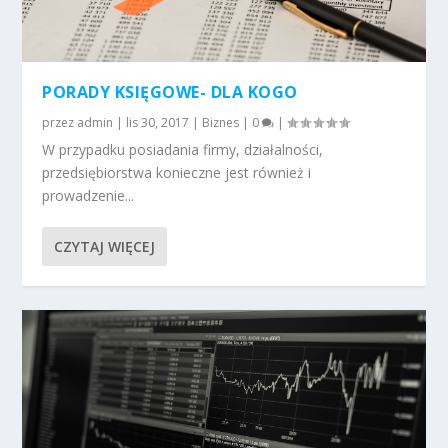
PORADY KSIĘGOWE- DLA KOGO
przez
admin
|
lis 30, 2017
|
Biznes
|
0
|
W przypadku posiadania firmy, działalności,
przedsiębiorstwa konieczne jest również i
prowadzenie...
CZYTAJ WIĘCEJ