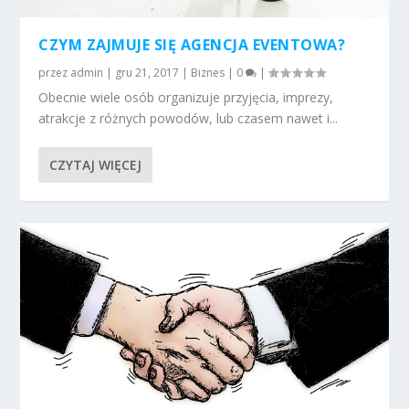
CZYM ZAJMUJE SIĘ AGENCJA EVENTOWA?
przez
admin
|
gru 21, 2017
|
Biznes
|
0
|
Obecnie wiele osób organizuje przyjęcia, imprezy,
atrakcje z różnych powodów, lub czasem nawet i...
CZYTAJ WIĘCEJ