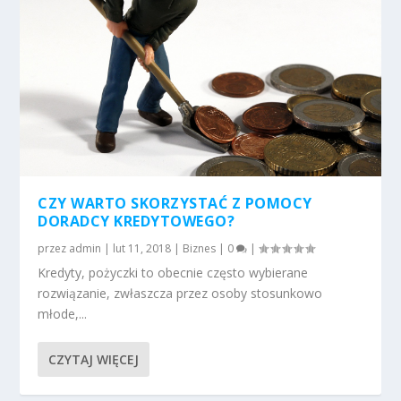
CZY WARTO SKORZYSTAĆ Z POMOCY
DORADCY KREDYTOWEGO?
przez
admin
|
lut 11, 2018
|
Biznes
|
0
|
Kredyty, pożyczki to obecnie często wybierane
rozwiązanie, zwłaszcza przez osoby stosunkowo
młode,...
CZYTAJ WIĘCEJ