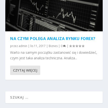
NA CZYM POLEGA ANALIZA RYNKU FOREX?
przez
admin
|
lis 11, 2017
|
Biznes
|
0
|
Warto na samym początku zastanowić się i dowiedzieć,
czym jest taka analiza techniczna. Analiza...
CZYTAJ WIĘCEJ