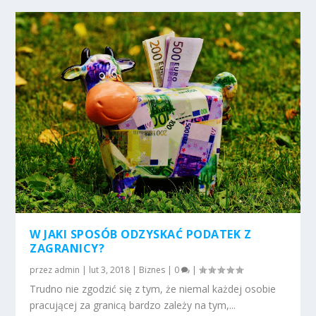
W JAKI SPOSÓB ODZYSKAĆ PODATEK Z
ZAGRANICY?
przez
admin
|
lut 3, 2018
|
Biznes
|
0
|
Trudno nie zgodzić się z tym, że niemal każdej osobie
pracującej za granicą bardzo zależy na tym,...