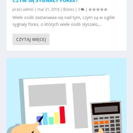
CZYM SĄ SYGNAŁY FOREX?
przez
admin
|
mar 21, 2018
|
Biznes
|
0
|
Wiele osób zastanawia się nad tym, czym są w ogóle
sygnały forex, o których wiele osób słyszało,...
CZYTAJ WIĘCEJ