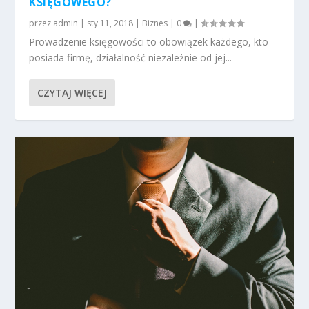
KSIĘGOWEGO?
przez
admin
|
sty 11, 2018
|
Biznes
|
0
|
Prowadzenie księgowości to obowiązek każdego, kto
posiada firmę, działalność niezależnie od jej...
CZYTAJ WIĘCEJ