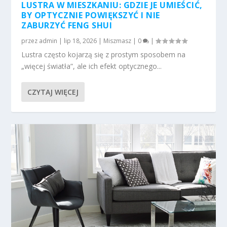
LUSTRA W MIESZKANIU: GDZIE JE UMIEŚCIĆ,
BY OPTYCZNIE POWIĘKSZYĆ I NIE
ZABURZYĆ FENG SHUI
przez
admin
|
lip 18, 2026
|
Miszmasz
|
0
|
Lustra często kojarzą się z prostym sposobem na
„więcej światła”, ale ich efekt optycznego...
CZYTAJ WIĘCEJ