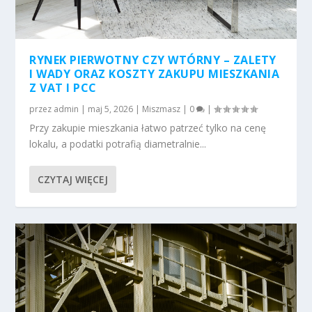
RYNEK PIERWOTNY CZY WTÓRNY – ZALETY
I WADY ORAZ KOSZTY ZAKUPU MIESZKANIA
Z VAT I PCC
przez
admin
|
maj 5, 2026
|
Miszmasz
|
0
|
Przy zakupie mieszkania łatwo patrzeć tylko na cenę
lokalu, a podatki potrafią diametralnie...
CZYTAJ WIĘCEJ