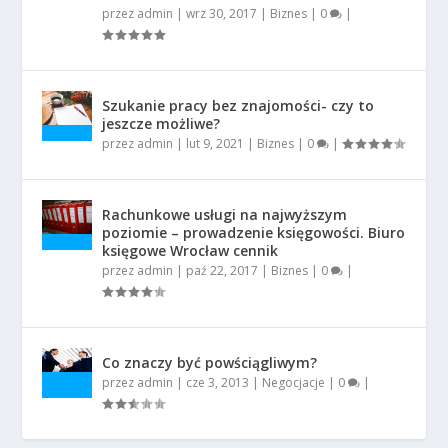
przez
admin
|
wrz 30, 2017
|
Biznes
|
0
|
Szukanie pracy bez znajomości- czy to
jeszcze możliwe?
przez
admin
|
lut 9, 2021
|
Biznes
|
0
|
Rachunkowe usługi na najwyższym
poziomie – prowadzenie księgowości. Biuro
księgowe Wrocław cennik
przez
admin
|
paź 22, 2017
|
Biznes
|
0
|
Co znaczy być powściągliwym?
przez
admin
|
cze 3, 2013
|
Negocjacje
|
0
|