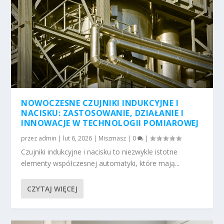
NOWOCZESNE CZUJNIKI INDUKCYJNE I
NACISKU: ZASTOSOWANIE, DZIAŁANIE I
INNOWACJE W TECHNOLOGII POMIAROWEJ
przez
admin
|
lut 6, 2026
|
Miszmasz
|
0
|
Czujniki indukcyjne i nacisku to niezwykle istotne
elementy współczesnej automatyki, które mają...
CZYTAJ WIĘCEJ