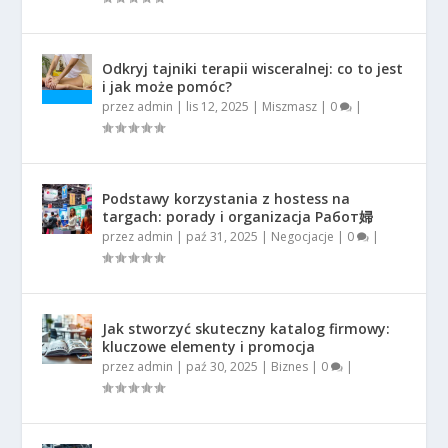
Odkryj tajniki terapii wisceralnej: co to jest
i jak może pomóc?
przez
admin
|
lis 12, 2025
|
Miszmasz
|
0
|
Podstawy korzystania z hostess na
targach: porady i organizacja Работ婦
przez
admin
|
paź 31, 2025
|
Negocjacje
|
0
|
Jak stworzyć skuteczny katalog firmowy:
kluczowe elementy i promocja
przez
admin
|
paź 30, 2025
|
Biznes
|
0
|