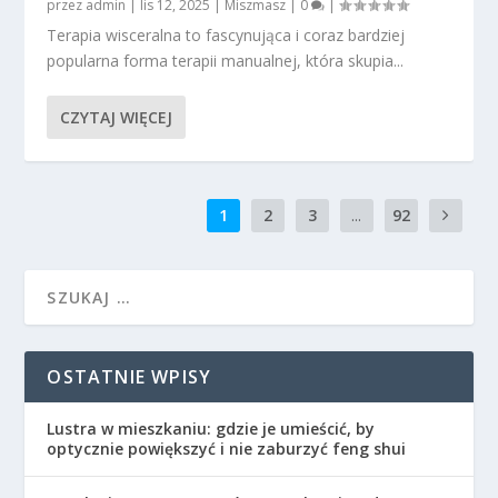
przez
admin
|
lis 12, 2025
|
Miszmasz
|
0
|
Terapia wisceralna to fascynująca i coraz bardziej
popularna forma terapii manualnej, która skupia...
CZYTAJ WIĘCEJ
1
2
3
...
92
OSTATNIE WPISY
Lustra w mieszkaniu: gdzie je umieścić, by
optycznie powiększyć i nie zaburzyć feng shui