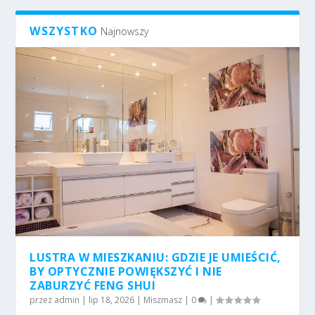
WSZYSTKO
Najnowszy
LUSTRA W MIESZKANIU: GDZIE JE UMIEŚCIĆ,
BY OPTYCZNIE POWIĘKSZYĆ I NIE
ZABURZYĆ FENG SHUI
przez
admin
|
lip 18, 2026
|
Miszmasz
|
0
|