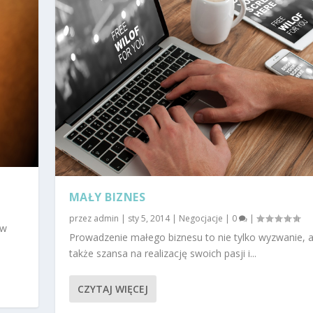
MAŁY BIZNES
przez
admin
|
sty 5, 2014
|
Negocjacje
|
0
|
 w
Prowadzenie małego biznesu to nie tylko wyzwanie, a
także szansa na realizację swoich pasji i...
CZYTAJ WIĘCEJ