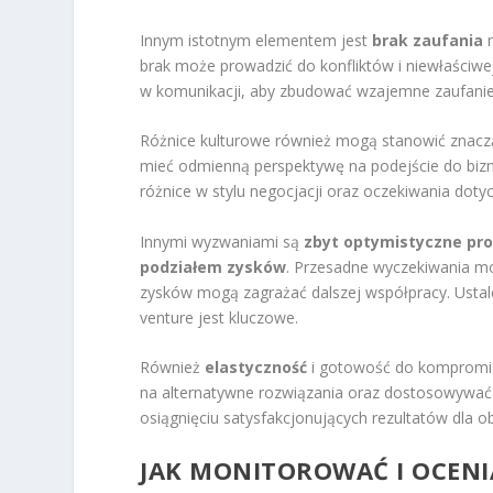
Innym istotnym elementem jest
brak zaufania
m
brak może prowadzić do konfliktów i niewłaściwe
w komunikacji, aby zbudować wzajemne zaufanie
Różnice kulturowe również mogą stanowić znacz
mieć odmienną perspektywę na podejście do biz
różnice w stylu negocjacji oraz oczekiwania doty
Innymi wyzwaniami są
zbyt optymistyczne pr
podziałem zysków
. Przesadne wyczekiwania mo
zysków mogą zagrażać dalszej współpracy. Ustal
venture jest kluczowe.
Również
elastyczność
i gotowość do kompromisó
na alternatywne rozwiązania oraz dostosowywa
osiągnięciu satysfakcjonujących rezultatów dla ob
JAK MONITOROWAĆ I OCEN