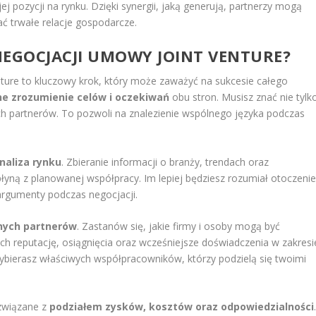
pozycji na rynku. Dzięki synergii, jaką generują, partnerzy mogą
ć trwałe relacje gospodarcze.
NEGOCJACJI UMOWY JOINT VENTURE?
ture to kluczowy krok, który może zaważyć na sukcesie całego
e zrozumienie celów i oczekiwań
obu stron. Musisz znać nie tylk
ch partnerów. To pozwoli na znalezienie wspólnego języka podczas
naliza rynku
. Zbieranie informacji o branży, trendach oraz
płyną z planowanej współpracy. Im lepiej będziesz rozumiał otoczeni
argumenty podczas negocjacji.
lnych partnerów
. Zastanów się, jakie firmy i osoby mogą być
ch reputację, osiągnięcia oraz wcześniejsze doświadczenia w zakresi
wybierasz właściwych współpracowników, którzy podzielą się twoimi
związane z
podziałem zysków, kosztów oraz odpowiedzialności