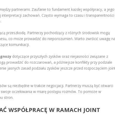
iędzy partnerami. Zaufanie to fundament każdej współpracy, a jego
j interpretacji zachowań. Często wymaga to czasu i transparentności
.
ącą przeszkodę. Partnerzy pochodzący z różnych środowisk mogą
nesu, co może prowadzić do nieporozumień. Warto zwrócić uwagę n
czące komunikacji.
ognozy
dotyczące przyszłych zysków oraz niejasności związane z
gą prowadzić do rozczarowań, a późniejsze konflikty przy podziale
enie jasnych zasad podziału zysków jeszcze przed rozpoczęciem join
w są niezbędne w trakcie negocjacji. Partnerzy muszą być otwarci
ć swoje oczekiwania w miarę postępu rozmów. To pomoże w
u stron.
IAĆ WSPÓŁPRACĘ W RAMACH JOINT