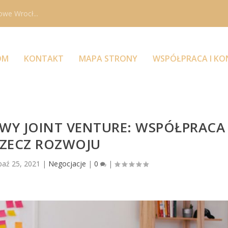
owe Wrocł...
OM
KONTAKT
MAPA STRONY
WSPÓŁPRACA I K
WY JOINT VENTURE: WSPÓŁPRACA
RZECZ ROZWOJU
paź 25, 2021
|
Negocjacje
|
0
|