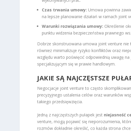
wykonywanych prac.
Czas trwania umowy:
Umowa powinna zawiera
na lepsze planowanie działań w ramach joint v
Warunki rozwiązania umowy:
Określenie oko
punktu widzenia bezpieczeństwa prawnego wsz
Dobrze skonstruowana umowa joint venture nie t
również minimalizuje ryzyko konfliktów oraz niep
względu warto poświęcić odpowiednią uwagę na j
specjalizującym się w prawie handlowym.
JAKIE SĄ NAJCZĘSTSZE PUŁ
Negocjacje joint venture to często skomplikow
precyzyjnego ustalenia celów oraz warunków wsp
takiego przedsięwzięcia.
Jedną z najczęstszych pułapek jest
niejasność c
venture, mogą pojawić się nieporozumienia, któr
rozmów dokładnie określić, co każda strona chce