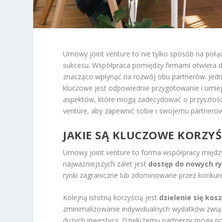
Umowy joint venture to nie tylko sposób na połąc
sukcesu. Współpraca pomiędzy firmami otwiera 
znacząco wpłynąć na rozwój obu partnerów. Jedna
kluczowe jest odpowiednie przygotowanie i umie
aspektów, które mogą zadecydować o przyszłości
venture, aby zapewnić sobie i swojemu partnerow
JAKIE SĄ KLUCZOWE KORZY
Umowy joint venture to forma współpracy między 
najważniejszych zalet jest
dostęp do nowych r
rynki zagraniczne lub zdominowane przez konkure
Kolejną istotną korzyścią jest
dzielenie się kos
zminimalizowanie indywidualnych wydatków związ
dużych inwestycji. Dzięki temu partnerzy mogą p