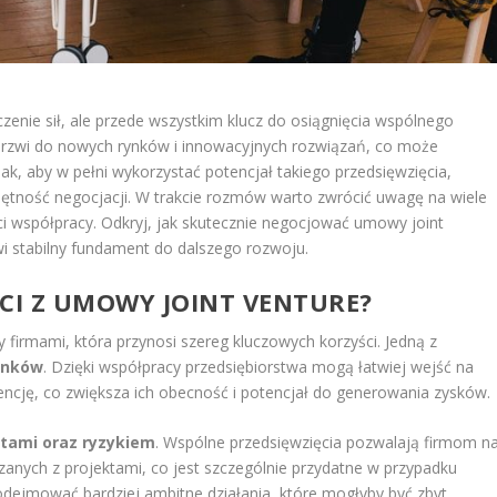
zenie sił, ale przede wszystkim klucz do osiągnięcia wspólnego
drzwi do nowych rynków i innowacyjnych rozwiązań, co może
k, aby w pełni wykorzystać potencjał takiego przedsięwzięcia,
jętność negocjacji. W trakcie rozmów warto zwrócić uwagę na wiele
 współpracy. Odkryj, jak skutecznie negocjować umowy joint
i stabilny fundament do dalszego rozwoju.
ŚCI Z UMOWY JOINT VENTURE?
firmami, która przynosi szereg kluczowych korzyści. Jedną z
ynków
. Dzięki współpracy przedsiębiorstwa mogą łatwiej wejść na
ncję, co zwiększa ich obecność i potencjał do generowania zysków.
ztami oraz ryzykiem
. Wspólne przedsięwzięcia pozwalają firmom n
anych z projektami, co jest szczególnie przydatne w przypadku
odejmować bardziej ambitne działania, które mogłyby być zbyt