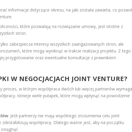
ć informacje dotyczące okresu, na jaki została zawarta, co pozwol
enture.
liczności, które pozwalają na rozwiązanie umowy, jest istotne z
ystkich stron.
ylko zabezpiecza interesy wszystkich zaangażowanych stron, ale
orozumień, które mogą wyniknąć w trakcie realizacji projektu. Z tego
ej przygotowanie oraz ewentualne konsultacje z prawnikiem
APKI W NEGOCJACJACH JOINT VENTURE?
any proces, w którym współpraca dwóch lub więcej partnerów wymag
ółpracy. Istnieje wiele pułapek, które mogą wpłynąć na powodzenie
elów
. Jeśli partnerzy nie mają wspólnego zrozumienia celu joint
e zdestabilizują współpracę. Dlatego ważne jest, aby na początku
 osiągnąć.