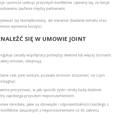
cje i pomoże uniknąć przyszłych konfliktów. Upewnij się, że twoje
 budowaniu zaufania między partnerami.
ydawać się skomplikowany, ale staranne zbadanie tematu oraz
niesie wymierne korzyści.
NALEŹĆ SIĘ W UMOWIE JOINT
 reguluje zasady współpracy pomiędzy dwiema lub więcej stronami.
takiej umowie, obejmują:
główne cele joint venture, pozwala stronom zrozumieć, na czym
 osiągnąć.
na precyzować, w jaki sposób zyski i straty będą dzielone
tóry zapobiega przyszłym nieporozumieniom.
wa określała, jakie są obowiązki i odpowiedzialności każdego z
e konfliktów związanych z nieporozumieniami co do zakresu