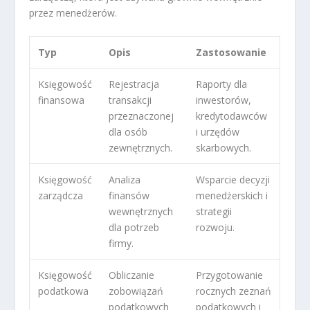
przez menedżerów.
Typ
Opis
Zastosowanie
Księgowość
Rejestracja
Raporty dla
finansowa
transakcji
inwestorów,
przeznaczonej
kredytodawców
dla osób
i urzędów
zewnętrznych.
skarbowych.
Księgowość
Analiza
Wsparcie decyzji
zarządcza
finansów
menedżerskich i
wewnętrznych
strategii
dla potrzeb
rozwoju.
firmy.
Księgowość
Obliczanie
Przygotowanie
podatkowa
zobowiązań
rocznych zeznań
podatkowych
podatkowych i