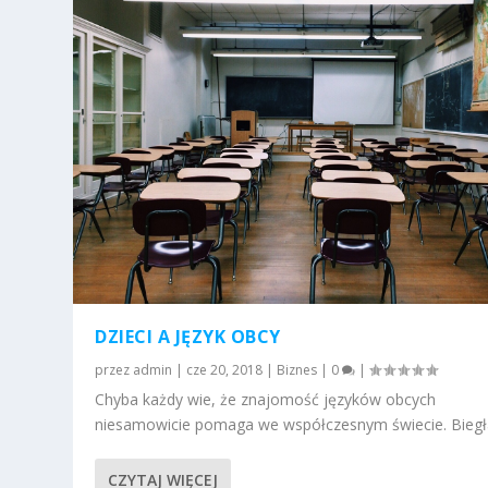
DZIECI A JĘZYK OBCY
przez
admin
|
cze 20, 2018
|
Biznes
|
0
|
Chyba każdy wie, że znajomość języków obcych
niesamowicie pomaga we współczesnym świecie. Biegła
CZYTAJ WIĘCEJ