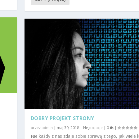
DOBRY PROJEKT STRONY
przez
admin
|
maj 30, 2018
|
Negocjacje
|
0
|
Nie każdy z nas zdaje sobie sprawę z tego, jak wiele 