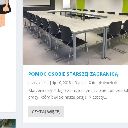
POMOC OSOBIE STARSZEJ ZAGRANICĄ
ą
przez
admin
|
lip 10, 2018
|
Biznes
|
0
|
Marzeniem każdego z nas jest znalezienie dobrze pła
pracy, która będzie naszą pasją. Niestety,...
CZYTAJ WIĘCEJ