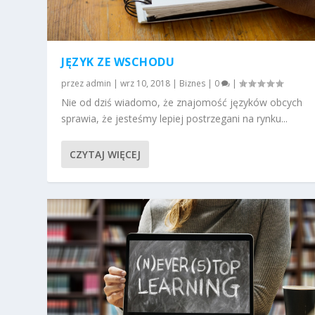
JĘZYK ZE WSCHODU
przez
admin
|
wrz 10, 2018
|
Biznes
|
0
|
Nie od dziś wiadomo, że znajomość języków obcych
sprawia, że jesteśmy lepiej postrzegani na rynku...
CZYTAJ WIĘCEJ