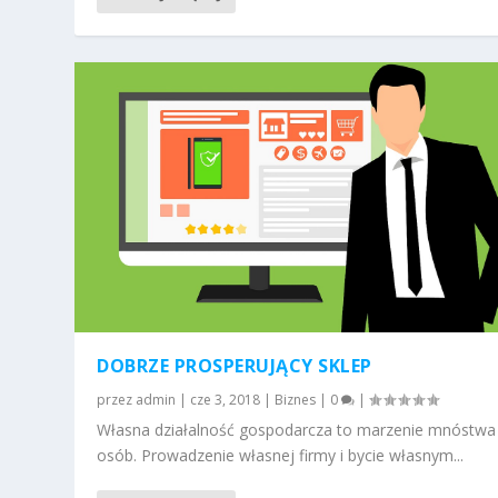
DOBRZE PROSPERUJĄCY SKLEP
przez
admin
|
cze 3, 2018
|
Biznes
|
0
|
Własna działalność gospodarcza to marzenie mnóstwa
osób. Prowadzenie własnej firmy i bycie własnym...