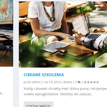
CIEKAWE SZKOLENIA
przez
admin
|
cze 10, 2018
|
Biznes
|
0
|
Każdy człowiek chciałby mieć dobrą pracę i otrzymyw
...
sowite wynagrodzenie. Niestety nie zawsze...
CZYTAJ WIĘCEJ