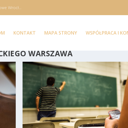
owe Wrocł...
OM
KONTAKT
MAPA STRONY
WSPÓŁPRACA I K
ECKIEGO WARSZAWA