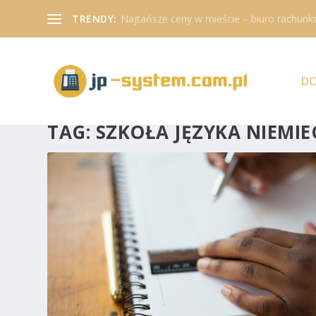
TRENDY:
Najtańsze ceny w mieście – biuro rachunk
D
TAG:
SZKOŁA JĘZYKA NIEMI