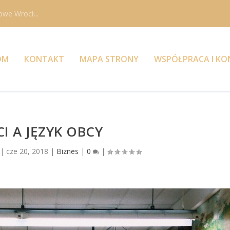
owe Wrocł...
OM
KONTAKT
MAPA STRONY
WSPÓŁPRACA I K
CI A JĘZYK OBCY
|
cze 20, 2018
|
Biznes
|
0
|