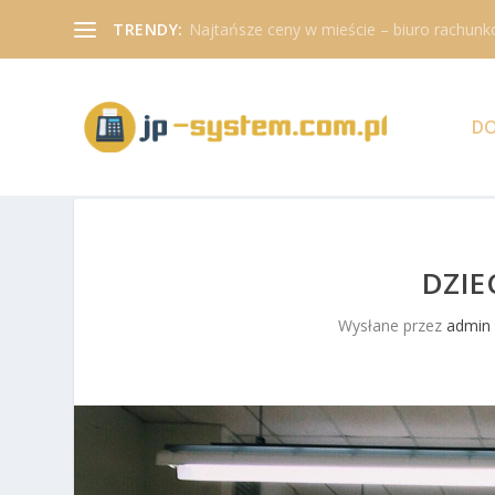
TRENDY:
Najtańsze ceny w mieście – biuro rachunk
D
DZIE
Wysłane przez
admin