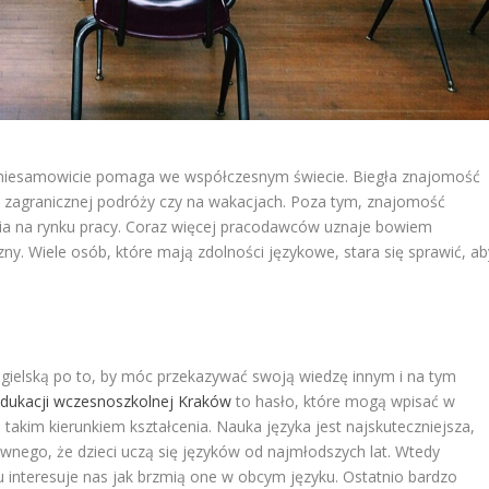
 niesamowicie pomaga we współczesnym świecie. Biegła znajomość
w zagranicznej podróży czy na wakacjach. Poza tym, znajomość
a na rynku pracy. Coraz więcej pracodawców uznaje bowiem
y. Wiele osób, które mają zdolności językowe, stara się sprawić, ab
angielską po to, by móc przekazywać swoją wiedzę innym i na tym
edukacji wczesnoszkolnej Kraków
to hasło, które mogą wpisać w
akim kierunkiem kształcenia. Nauka języka jest najskuteczniejsza,
ziwnego, że dzieci uczą się języków od najmłodszych lat. Wtedy
u interesuje nas jak brzmią one w obcym języku. Ostatnio bardzo