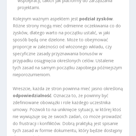
współpracy, takich jak platformy do zarządzania
projektami.
Kolejnym ważnym aspektem jest
podział zysków
.
Różne strony mogą mieć odmienne oczekiwania co do
zysków, dlatego warto na początku ustalić, w jaki
sposób będą one dzielone. Może to obejmować
proporcje w zależności od włożonego wkładu, czy
specyficzne zasady przyznawania bonusów w
przypadku osiągnięcia określonych celów. Ustalenie
tych zasad na samym początku zapobiega późniejszym
nieporozumieniom.
Wreszcie, każda ze stron powinna mieć jasno określoną
odpowiedzialność
. Oznacza to, że powinny być
zdefiniowane obowiązki i role każdego uczestnika
umowy. Pozwoli to na uniknięcie sytuacji, w której ktoś
nie wywiązuje się ze swoich zadań, co może prowadzić
do frustracji i konfliktów. Dobrą praktyką jest spisanie
tych zasad w formie dokumentu, który będzie dostępny