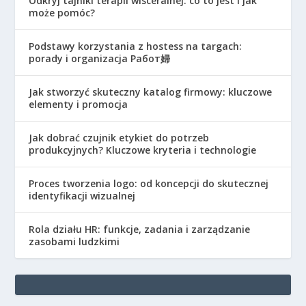
Odkryj tajniki terapii wisceralnej: co to jest i jak
może pomóc?
Podstawy korzystania z hostess na targach:
porady i organizacja Работ婦
Jak stworzyć skuteczny katalog firmowy: kluczowe
elementy i promocja
Jak dobrać czujnik etykiet do potrzeb
produkcyjnych? Kluczowe kryteria i technologie
Proces tworzenia logo: od koncepcji do skutecznej
identyfikacji wizualnej
Rola działu HR: funkcje, zadania i zarządzanie
zasobami ludzkimi