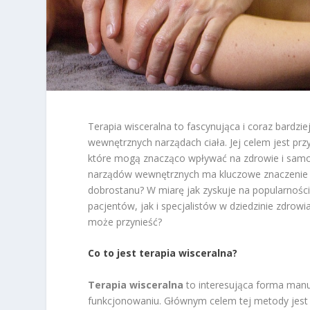
Terapia wisceralna to fascynująca i coraz bardzie
wewnętrznych narządach ciała. Jej celem jest pr
które mogą znacząco wpływać na zdrowie i samo
narządów wewnętrznych ma kluczowe znaczenie ni
dobrostanu? W miarę jak zyskuje na popularności
pacjentów, jak i specjalistów w dziedzinie zdrowia
może przynieść?
Co to jest terapia wisceralna?
Terapia wisceralna
to interesująca forma manua
funkcjonowaniu. Głównym celem tej metody jes