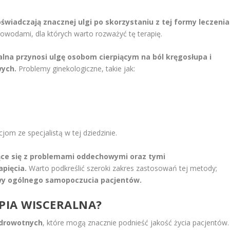
świadczają znacznej ulgi po skorzystaniu z tej formy leczenia
powodami, dla których warto rozważyć tę terapię.
alna przynosi ulgę osobom cierpiącym na ból kręgosłupa i
wych.
Problemy ginekologiczne, takie jak:
om ze specjalistą w tej dziedzinie.
jące się z problemami oddechowymi oraz tymi
pięcia.
Warto podkreślić szeroki zakres zastosowań tej metody;
awy ogólnego samopoczucia pacjentów.
APIA WISCERALNA?
zdrowotnych
, które mogą znacznie podnieść jakość życia pacjentów.