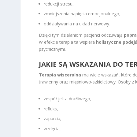
redukcji stresu,
zmniejszenia napięcia emocjonalnego,
oddziaływania na układ nerwowy.
Dzięki tym działaniom pacjenci odczuwają
popr
W efekcie terapia ta wspiera
holistyczne podej
psychicznymi.
JAKIE SĄ WSKAZANIA DO TER
Terapia wisceralna
ma wiele wskazań, które d
trawienny oraz mięśniowo-szkieletowy. Osoby z k
zespół jelita drażliwego,
refluks,
zaparcia,
wzdęcia,