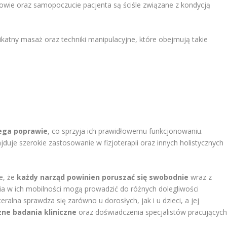
drowie oraz samopoczucie pacjenta są ściśle związane z kondycją
likatny masaż oraz techniki manipulacyjne, które obejmują takie
ega poprawie
, co sprzyja ich prawidłowemu funkcjonowaniu.
ajduje szerokie zastosowanie w fizjoterapii oraz innych holistycznych
e, że
każdy narząd powinien poruszać się swobodnie
wraz z
ia w ich mobilności mogą prowadzić do różnych dolegliwości
alna sprawdza się zarówno u dorosłych, jak i u dzieci, a jej
zne badania kliniczne
oraz doświadczenia specjalistów pracującyc