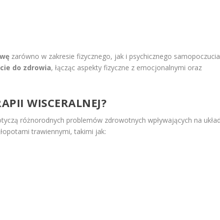
awę
zarówno w zakresie fizycznego, jak i psychicznego samopoczucia
ście do zdrowia
, łącząc aspekty fizyczne z emocjonalnymi oraz
APII WISCERALNEJ?
otyczą różnorodnych problemów zdrowotnych wpływających na ukła
łopotami trawiennymi, takimi jak: