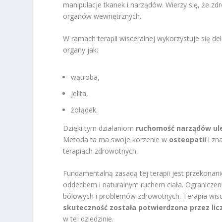
manipulacje tkanek i narządów. Wierzy się, że z
organów wewnętrznych.
W ramach terapii wisceralnej wykorzystuje się de
organy jak:
wątroba,
jelita,
żołądek.
Dzięki tym działaniom
ruchomość narządów ul
Metoda ta ma swoje korzenie w
osteopatii
i zn
terapiach zdrowotnych.
Fundamentalną zasadą tej terapii jest przekonani
oddechem i naturalnym ruchem ciała. Ograniczen
bólowych i problemów zdrowotnych. Terapia wiscer
skuteczność została potwierdzona przez lic
w tej dziedzinie.