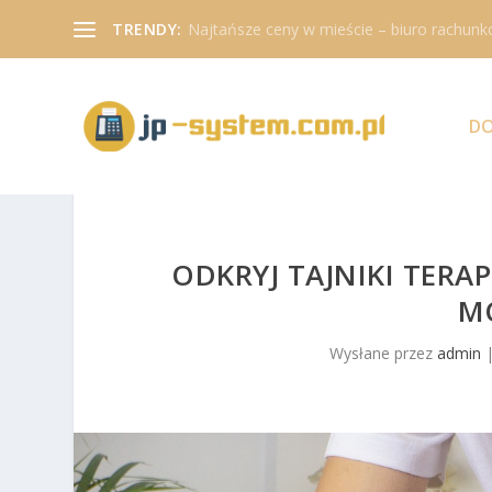
TRENDY:
Najtańsze ceny w mieście – biuro rachunk
D
ODKRYJ TAJNIKI TERAPI
M
Wysłane przez
admin