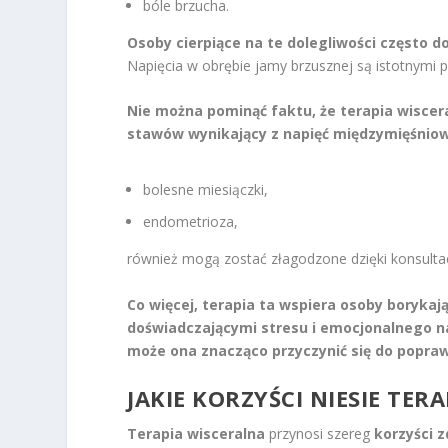
bóle brzucha.
Osoby cierpiące na te dolegliwości często do
Napięcia w obrębie jamy brzusznej są istotnymi 
Nie można pominąć faktu, że terapia wiscer
stawów wynikający z napięć międzymięśnio
bolesne miesiączki,
endometrioza,
również mogą zostać złagodzone dzięki konsultacj
Co więcej, terapia ta wspiera osoby boryka
doświadczającymi stresu i emocjonalnego na
może ona znacząco przyczynić się do popr
JAKIE KORZYŚCI NIESIE TER
Terapia wisceralna
przynosi szereg
korzyści 