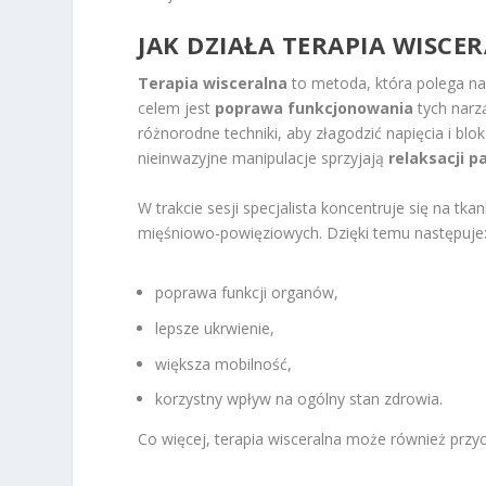
JAK DZIAŁA TERAPIA WISCE
Terapia wisceralna
to metoda, która polega n
celem jest
poprawa funkcjonowania
tych narzą
różnorodne techniki, aby złagodzić napięcia i blo
nieinwazyjne manipulacje sprzyjają
relaksacji p
W trakcie sesji specjalista koncentruje się na t
mięśniowo-powięziowych. Dzięki temu następuje
poprawa funkcji organów,
lepsze ukrwienie,
większa mobilność,
korzystny wpływ na ogólny stan zdrowia.
Co więcej, terapia wisceralna może również przyc