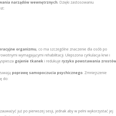
wania narządów wewnętrznych
. Dzięki zastosowaniu
st:
eracyjne organizmu
, co ma szczególne znaczenie dla osób po
owotnymi wymagającymi rehabilitacji. Ulepszona cyrkulacja krwi i
zyspiesza
gojenie tkanek
i redukuje
ryzyko powstawania zrostó
czuwają
poprawę samopoczucia psychicznego
. Zmniejszenie
ę do:
auważyć już po pierwszej sesji, jednak aby w pełni wykorzystać jej