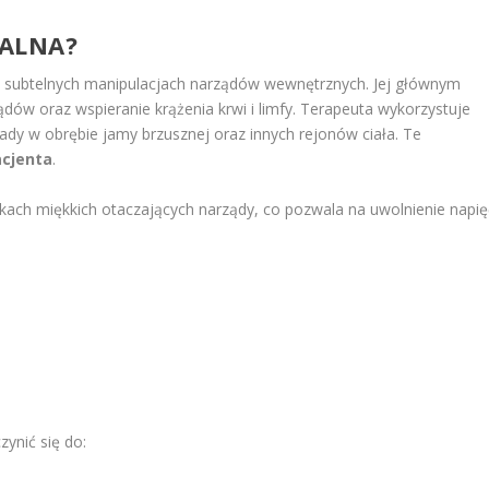
RALNA?
a subtelnych manipulacjach narządów wewnętrznych. Jej głównym
dów oraz wspieranie krążenia krwi i limfy. Terapeuta wykorzystuje
kady w obrębie jamy brzusznej oraz innych rejonów ciała. Te
acjenta
.
kankach miękkich otaczających narządy, co pozwala na uwolnienie napię
:
zynić się do: