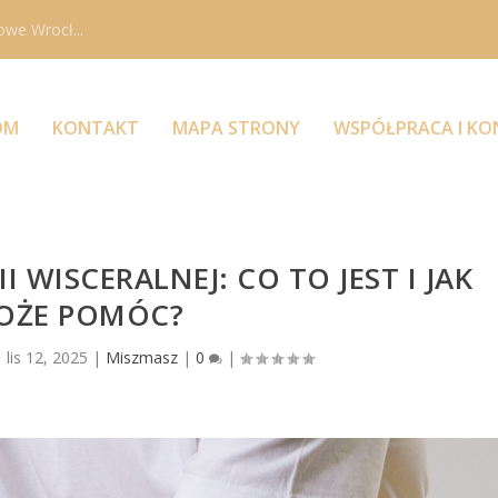
owe Wrocł...
OM
KONTAKT
MAPA STRONY
WSPÓŁPRACA I K
I WISCERALNEJ: CO TO JEST I JAK
OŻE POMÓC?
|
lis 12, 2025
|
Miszmasz
|
0
|