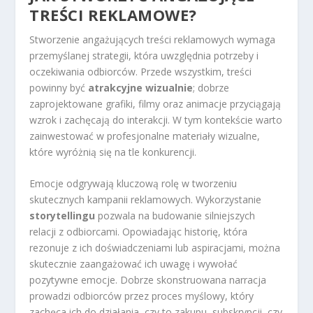
TREŚCI REKLAMOWE?
Stworzenie angażujących treści reklamowych wymaga
przemyślanej strategii, która uwzględnia potrzeby i
oczekiwania odbiorców. Przede wszystkim, treści
powinny być
atrakcyjne wizualnie
; dobrze
zaprojektowane grafiki, filmy oraz animacje przyciągają
wzrok i zachęcają do interakcji. W tym kontekście warto
zainwestować w profesjonalne materiały wizualne,
które wyróżnią się na tle konkurencji.
Emocje odgrywają kluczową rolę w tworzeniu
skutecznych kampanii reklamowych. Wykorzystanie
storytellingu
pozwala na budowanie silniejszych
relacji z odbiorcami. Opowiadając historię, która
rezonuje z ich doświadczeniami lub aspiracjami, można
skutecznie zaangażować ich uwagę i wywołać
pozytywne emocje. Dobrze skonstruowana narracja
prowadzi odbiorców przez proces myślowy, który
zachęca ich do działania, czy to zakupu, subskrypcji, czy