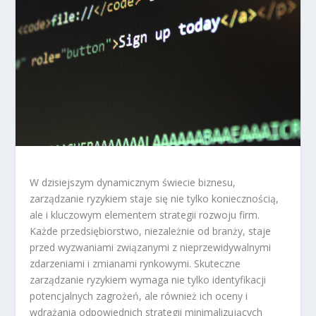
W dzisiejszym dynamicznym świecie biznesu,
zarządzanie ryzykiem staje się nie tylko koniecznością,
ale i kluczowym elementem strategii rozwoju firm.
Każde przedsiębiorstwo, niezależnie od branży, staje
przed wyzwaniami związanymi z nieprzewidywalnymi
zdarzeniami i zmianami rynkowymi. Skuteczne
zarządzanie ryzykiem wymaga nie tylko identyfikacji
potencjalnych zagrożeń, ale również ich oceny i
wdrażania odpowiednich strategii minimalizujących