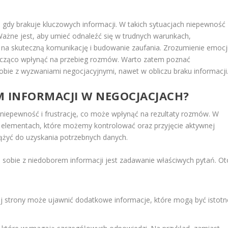
e gdy brakuje kluczowych informacji. W takich sytuacjach niepewność
 Ważne jest, aby umieć odnaleźć się w trudnych warunkach,
 na skuteczną komunikację i budowanie zaufania. Zrozumienie emocji
nacząco wpłynąć na przebieg rozmów. Warto zatem poznać
ie z wyzwaniami negocjacyjnymi, nawet w obliczu braku informacji
EM INFORMACJI W NEGOCJACJACH?
 niepewność i frustrację, co może wpłynąć na rezultaty rozmów. W
a elementach, które możemy kontrolować oraz przyjęcie aktywnej
ążyć do uzyskania potrzebnych danych.
 sobie z niedoborem informacji jest zadawanie właściwych pytań. Ot
j strony może ujawnić dodatkowe informacje, które mogą być istotn