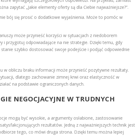
, które wymagają szczegółowych odpowiedzi. Na przykład, zamiast
ożna zapytać „Jakie elementy oferty są dla Ciebie najważniejsze?”.
e, nie bój się prosić o dodatkowe wyjaśnienia. Może to pomóc w
ariuszy może przynieść korzyści w sytuacjach z niedoborem
 i przygotuj odpowiadające na nie strategie. Dzięki temu, gdy
w stanie szybko dostosować swoje podejście i podjąć odpowiednie
 w obliczu braku informacji może przynieść pozytywne rezultaty.
uacji, dlatego zachowanie zimnej krwi oraz elastyczność w
ziałać na podstawie ograniczonych danych.
TEGIE NEGOCJACYJNE W TRUDNYCH
ocje mogą być wysokie, a argumenty osłabione, zastosowanie
 satysfakcjonujących rezultatów. Jedną z najważniejszych technik jest
dbiorze tego, co mówi druga strona. Dzięki temu można lepiej