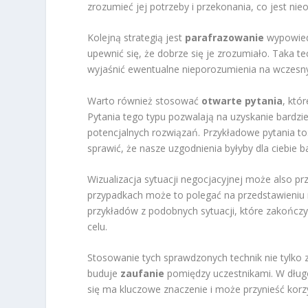
zrozumieć jej potrzeby i przekonania, co jest n
Kolejną strategią jest
parafrazowanie
wypowiedz
upewnić się, że dobrze się je zrozumiało. Taka t
wyjaśnić ewentualne nieporozumienia na wczesny
Warto również stosować
otwarte pytania
, któ
Pytania tego typu pozwalają na uzyskanie bardz
potencjalnych rozwiązań. Przykładowe pytania to
sprawić, że nasze uzgodnienia byłyby dla ciebie b
Wizualizacja sytuacji negocjacyjnej może also pr
przypadkach może to polegać na przedstawieniu 
przykładów z podobnych sytuacji, które zakończy
celu.
Stosowanie tych sprawdzonych technik nie tylko 
buduje
zaufanie
pomiędzy uczestnikami. W dłu
się ma kluczowe znaczenie i może przynieść korz