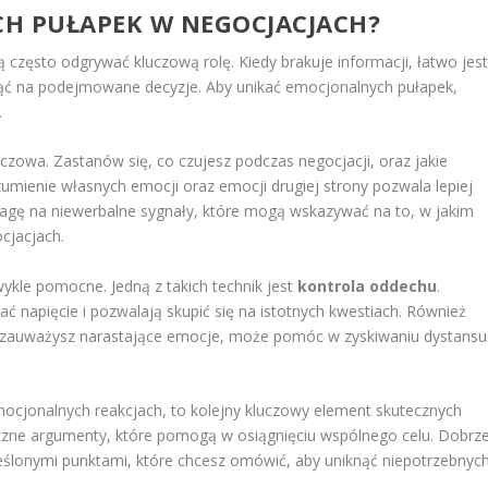
CH PUŁAPEK W NEGOCJACJACH?
zęsto odgrywać kluczową rolę. Kiedy brakuje informacji, łatwo jes
nąć na podejmowane decyzje. Aby unikać emocjonalnych pułapek,
.
uczowa. Zastanów się, co czujesz podczas negocjacji, oraz jakie
mienie własnych emocji oraz emocji drugiej strony pozwala lepiej
agę na niewerbalne sygnały, które mogą wskazywać na to, w jakim
cjacjach.
wykle pomocne. Jedną z takich technik jest
kontrola oddechu
.
napięcie i pozwalają skupić się na istotnych kwestiach. Również
eśli zauważysz narastające emocje, może pomóc w zyskiwaniu dystansu
mocjonalnych reakcjach, to kolejny kluczowy element skutecznych
ogiczne argumenty, które pomogą w osiągnięciu wspólnego celu. Dobrz
kreślonymi punktami, które chcesz omówić, aby uniknąć niepotrzebnyc