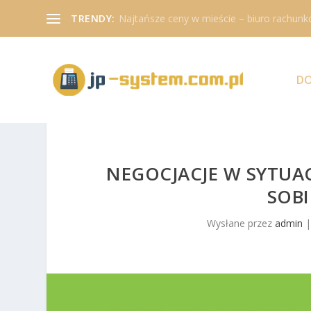
TRENDY:
Najtańsze ceny w mieście – biuro rachunk
D
NEGOCJACJE W SYTUAC
SOBI
Wysłane przez
admin