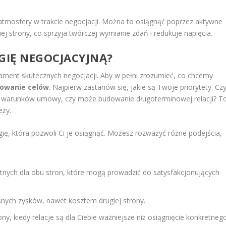
tmosfery w trakcie negocjacji. Można to osiągnąć poprzez aktywne
j strony, co sprzyja twórczej wymianie zdań i redukuje napięcia.
EGIĘ NEGOCJACYJNĄ?
ndament skutecznych negocjacji. Aby w pełni zrozumieć, co chcemy
iowanie celów
. Najpierw zastanów się, jakie są Twoje priorytety. Cz
ych warunków umowy, czy może budowanie długoterminowej relacji? T
eży.
ię, która pozwoli Ci je osiągnąć. Możesz rozważyć różne podejścia,
tnych dla obu stron, które mogą prowadzić do satysfakcjonujących
nych zysków, nawet kosztem drugiej strony.
ny, kiedy relacje są dla Ciebie ważniejsze niż osiągnięcie konkretneg