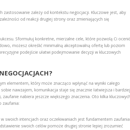
ch zastosowanie zależy od kontekstu negocjacji. Kluczowe jest, aby
ależności od reakcji drugiej strony oraz zmieniających się
ukcesu. Sformułuj konkretne, mierzalne cele, które pozwolą Ci ocenić
ładowo, możesz określić minimalną akceptowalną ofertę lub poziom
u precyzyjne podejście ułatwi podejmowanie decyzji w kluczowych
NEGOCJACJACH?
wym elementem, który może znacząco wpłynąć na wyniki całego
 sobie nawzajem, komunikacja staje się znacznie łatwiejsza i bardzie
i, zaufanie nabiera jeszcze większego znaczenia. Oto kilka kluczowyc
 zaufania:
m w swoich intencjach oraz oczekiwaniach jest fundamentem zaufania
zedstawienie swoich celów pomoże drugiej stronie lepiej zrozumieć