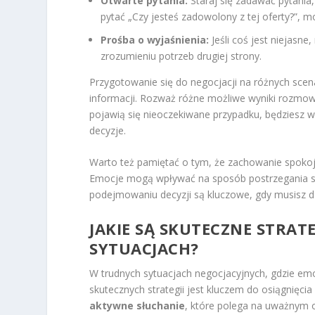
Otwarte pytania:
Staraj się zadawać pytania
pytać „Czy jesteś zadowolony z tej oferty?”, m
Prośba o wyjaśnienia:
Jeśli coś jest niejasn
zrozumieniu potrzeb drugiej strony.
Przygotowanie się do negocjacji na różnych scen
informacji. Rozważ różne możliwe wyniki rozmowy
pojawią się nieoczekiwane przypadku, będziesz 
decyzje.
Warto też pamiętać o tym, że zachowanie spokoju
Emocje mogą wpływać na sposób postrzegania syt
podejmowaniu decyzji są kluczowe, gdy musisz d
JAKIE SĄ SKUTECZNE STRA
SYTUACJACH?
W trudnych sytuacjach negocjacyjnych, gdzie em
skutecznych strategii jest kluczem do osiągnięcia
aktywne słuchanie
, które polega na uważnym o