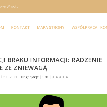
owe Wrocł...
OM
KONTAKT
MAPA STRONY
WSPÓŁPRACA I K
JI BRAKU INFORMACJI: RADZENIE
E ZE ZNIEWAGĄ
|
lut 1, 2021
|
Negocjacje
|
0
|