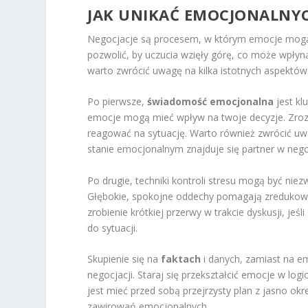
JAK UNIKAĆ EMOCJONALNY
Negocjacje są procesem, w którym emocje mogą c
pozwolić, by uczucia wzięły górę, co może wpły
warto zwrócić uwagę na kilka istotnych aspektów
Po pierwsze,
świadomość emocjonalna
jest kl
emocje mogą mieć wpływ na twoje decyzje. Zrozu
reagować na sytuację. Warto również zwrócić uw
stanie emocjonalnym znajduje się partner w nego
Po drugie, techniki kontroli stresu mogą być niez
Głębokie, spokojne oddechy pomagają zredukować 
zrobienie krótkiej przerwy w trakcie dyskusji, j
do sytuacji.
Skupienie się na
faktach
i danych, zamiast na e
negocjacji. Staraj się przekształcić emocje w l
jest mieć przed sobą przejrzysty plan z jasno o
zawirowań emocjonalnych.