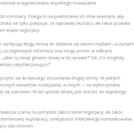
ieocenione w wypracowaniu wspólnego rozwiązania.
i rozmówcy. Polega to na powtórzeniu ich słów własnymi, aby
echnika nie tylko pokazuje, że naprawdę słuchasz, ale także pozwala
m etapie negocjacji.
re zachęcają drugą stronę do dzielenia się swoimi myślami i uczuciami
iej szczegółowych informacji oraz mogą pomóc w odkryciu
: „Jakie są twoje główne obawy w tej sprawie?” lub „Co mogłoby
ardziej satysfakcjonujące?”
zyczynić się do lepszego zrozumienia drugiej strony. W jednych
różnych wariantów rozwiązania, w innych — na wykorzystaniu
ły się sukcesem. W ten sposób łatwiej jest dotrzeć do wspólnego
zwiększa szansę na pomyślne zakończenie negocjacji, ale także
goterminowej współpracy, umiejętność efektywnego komunikowania
yści obu stronom.