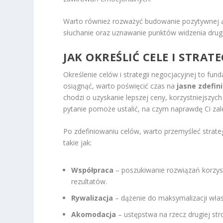
Warto również rozważyć budowanie pozytywnej a
słuchanie oraz uznawanie punktów widzenia drugie
JAK OKREŚLIĆ CELE I STRAT
Określenie celów i strategii negocjacyjnej to fu
osiągnąć, warto poświęcić czas na
jasne zdefin
chodzi o uzyskanie lepszej ceny, korzystniejsz
pytanie pomoże ustalić, na czym naprawdę Ci zal
Po zdefiniowaniu celów, warto przemyśleć strateg
takie jak:
Współpraca
– poszukiwanie rozwiązań korzys
rezultatów.
Rywalizacja
– dążenie do maksymalizacji włas
Akomodacja
– ustępstwa na rzecz drugiej stro