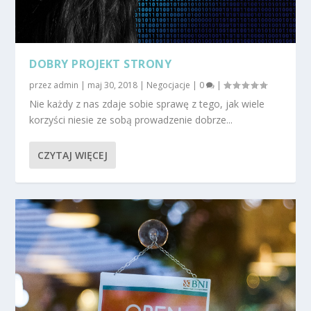
DOBRY PROJEKT STRONY
przez
admin
|
maj 30, 2018
|
Negocjacje
|
0
|
Nie każdy z nas zdaje sobie sprawę z tego, jak wiele
korzyści niesie ze sobą prowadzenie dobrze...
CZYTAJ WIĘCEJ