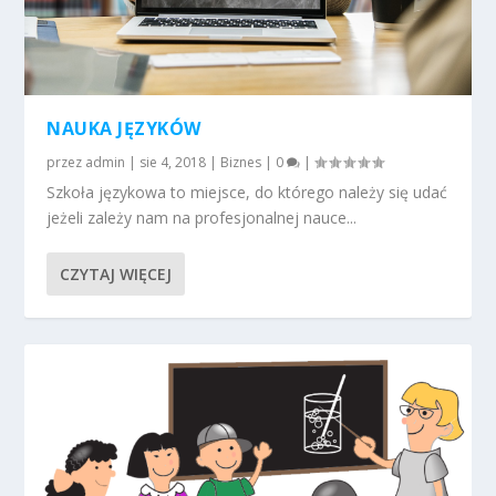
NAUKA JĘZYKÓW
przez
admin
|
sie 4, 2018
|
Biznes
|
0
|
Szkoła językowa to miejsce, do którego należy się udać
jeżeli zależy nam na profesjonalnej nauce...
CZYTAJ WIĘCEJ