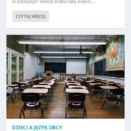
w dzisiejszym świecie trudno taką znalezc,...
CZYTAJ WIĘCEJ
DZIECI A JĘZYK OBCY