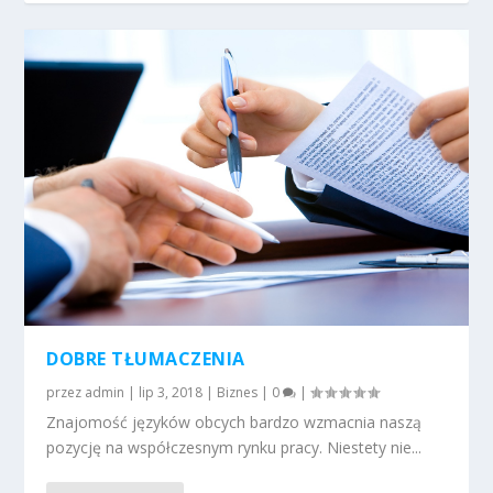
DOBRE TŁUMACZENIA
przez
admin
|
lip 3, 2018
|
Biznes
|
0
|
Znajomość języków obcych bardzo wzmacnia naszą
pozycję na współczesnym rynku pracy. Niestety nie...