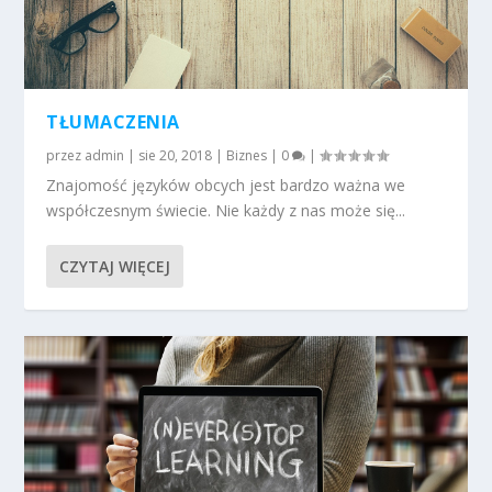
TŁUMACZENIA
przez
admin
|
sie 20, 2018
|
Biznes
|
0
|
Znajomość języków obcych jest bardzo ważna we
współczesnym świecie. Nie każdy z nas może się...
CZYTAJ WIĘCEJ