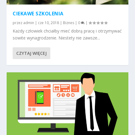
CIEKAWE SZKOLENIA
przez
admin
|
cze 10, 2018
|
Biznes
|
0
|
Każdy człowiek chciałby mieć dobrą pracę i otrzymywać
sowite wynagrodzenie. Niestety nie zawsze...
CZYTAJ WIĘCEJ