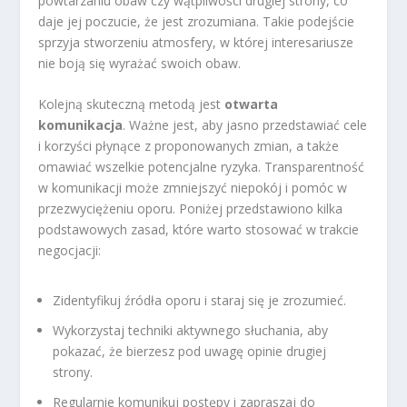
powtarzaniu obaw czy wątpliwości drugiej strony, co
daje jej poczucie, że jest zrozumiana. Takie podejście
sprzyja stworzeniu atmosfery, w której interesariusze
nie boją się wyrażać swoich obaw.
Kolejną skuteczną metodą jest
otwarta
komunikacja
. Ważne jest, aby jasno przedstawiać cele
i korzyści płynące z proponowanych zmian, a także
omawiać wszelkie potencjalne ryzyka. Transparentność
w komunikacji może zmniejszyć niepokój i pomóc w
przezwyciężeniu oporu. Poniżej przedstawiono kilka
podstawowych zasad, które warto stosować w trakcie
negocjacji:
Zidentyfikuj źródła oporu i staraj się je zrozumieć.
Wykorzystaj techniki aktywnego słuchania, aby
pokazać, że bierzesz pod uwagę opinie drugiej
strony.
Regularnie komunikuj postępy i zapraszaj do