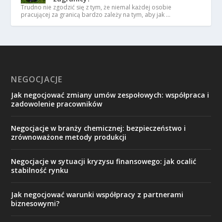
Trudno nie zgodzić się z tym, że niemal każdej osobie
pracującej za granicą bardzo zależy na tym, aby jak …
NEGOCJACJE
Jak negocjować zmiany umów zespołowych: współpraca i
zadowolenie pracowników
Negocjacje w branży chemicznej: bezpieczeństwo i
zrównoważone metody produkcji
Negocjacje w sytuacji kryzysu finansowego: jak ocalić
stabilność rynku
Jak negocjować warunki współpracy z partnerami
biznesowymi?