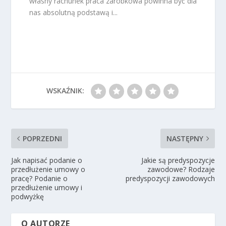
własny rachunek praca zarobkowa powinna być dla
nas absolutną podstawą i...
WSKAŹNIK:
POPRZEDNI
NASTĘPNY
Jak napisać podanie o
Jakie są predyspozycje
przedłużenie umowy o
zawodowe? Rodzaje
pracę? Podanie o
predyspozycji zawodowych
przedłużenie umowy i
podwyżkę
O AUTORZE