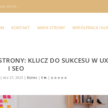
owe Wrocł...
OM
KONTAKT
MAPA STRONY
WSPÓŁPRACA I K
STRONY: KLUCZ DO SUKCESU W U
I SEO
|
wrz 27, 2023
|
Biznes
|
0
|