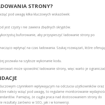
ŁADOWANIA STRONY?
wziąć pod uwagę kilka kluczowych wskazówek:
od jest czysty i nie zawiera zbędnych skryptów.
korzystuj buforowanie, aby przyspieszyć ładowanie strony po
acząco wpłynąć na czas ładowania. Szukaj rozwiązań, które oferują
żej pozwala na szybsze wykonanie kodu.
ierowań może spowolnić ładowanie strony, więc warto je ograniczać
DACJE
 kluczowym czynnikiem wpływającym na odczucia użytkowników oraz
tóre należy wziąć pod uwagę, to regularne monitorowanie wydajnośc
standardów. Pamiętaj, że ciągła praca nad dostosowaniem strony do
rezultaty zarówno w SEO, jak i w konwersji.