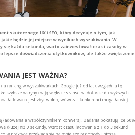
ent skutecznego UX i SEO, który decyduje o tym, jak
 jakie będzie jej miejsce w wynikach wyszukiwania. W
zy się każda sekunda, warto zainwestować czas i zasoby w
lko lepsze doświadczenia użytkowników, ale także zwiększenie
WANIA JEST WAŻNA?
na ranking w wyszukiwarkach. Google już od lat uwzględnia tę
 że szybsze witryny mają większe szanse na dotarcie do wyższych
strona ładowana jest zbyt wolno, wówczas konkurenci mogą łatwiej
ią ładowania a współczynnikiem konwersji. Badania pokazują, że 60
rwa dłużej niż 3 sekundy. Wzrost czasu ładowania z 1 do 3 sekund
 w praktyce przekłada się na mniejsze przychody i niższą