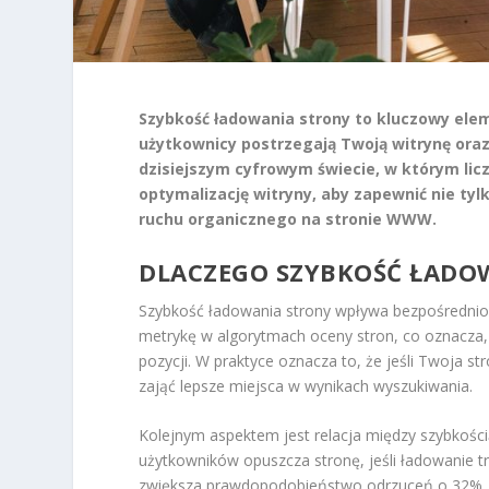
Szybkość ładowania strony to kluczowy elem
użytkownicy postrzegają Twoją witrynę oraz
dzisiejszym cyfrowym świecie, w którym lic
optymalizację witryny, aby zapewnić nie ty
ruchu organicznego na stronie WWW.
DLACZEGO SZYBKOŚĆ ŁADO
Szybkość ładowania strony wpływa bezpośrednio 
metrykę w algorytmach oceny stron, co oznacza,
pozycji. W praktyce oznacza to, że jeśli Twoja 
zająć lepsze miejsca w wynikach wyszukiwania.
Kolejnym aspektem jest relacja między szybkośc
użytkowników opuszcza stronę, jeśli ładowanie t
zwiększa prawdopodobieństwo odrzuceń o 32%, co