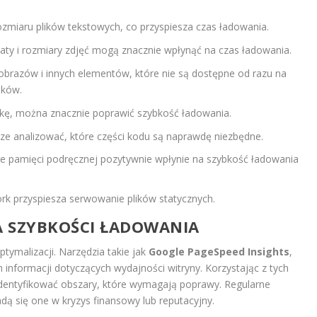
zmiaru plików tekstowych, co przyspiesza czas ładowania.
ty i rozmiary zdjęć mogą znacznie wpłynąć na czas ładowania.
brazów i innych elementów, które nie są dostępne od razu na
ików.
ikę, można znacznie poprawić szybkość ładowania.
e analizować, które części kodu są naprawdę niezbędne.
e pamięci podręcznej pozytywnie wpłynie na szybkość ładowania
rk przyspiesza serwowanie plików statycznych.
A SZYBKOŚCI ŁADOWANIA
tymalizacji. Narzędzia takie jak
Google PageSpeed Insights
,
 informacji dotyczących wydajności witryny. Korzystając z tych
dentyfikować obszary, które wymagają poprawy. Regularne
dą się one w kryzys finansowy lub reputacyjny.