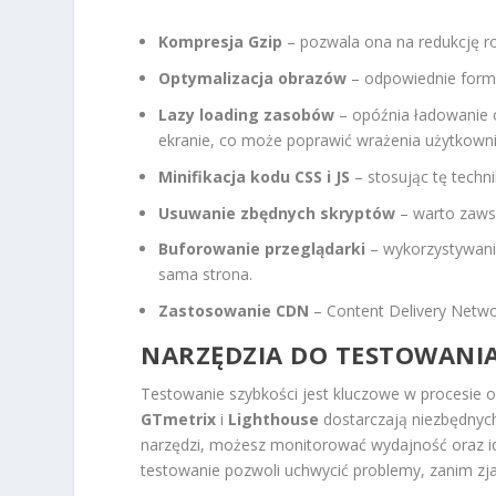
Kompresja Gzip
– pozwala ona na redukcję ro
Optymalizacja obrazów
– odpowiednie forma
Lazy loading zasobów
– opóźnia ładowanie o
ekranie, co może poprawić wrażenia użytkown
Minifikacja kodu CSS i JS
– stosując tę techn
Usuwanie zbędnych skryptów
– warto zawsz
Buforowanie przeglądarki
– wykorzystywani
sama strona.
Zastosowanie CDN
– Content Delivery Netwo
NARZĘDZIA DO TESTOWANI
Testowanie szybkości jest kluczowe w procesie op
GTmetrix
i
Lighthouse
dostarczają niezbędnych
narzędzi, możesz monitorować wydajność oraz i
testowanie pozwoli uchwycić problemy, zanim zja