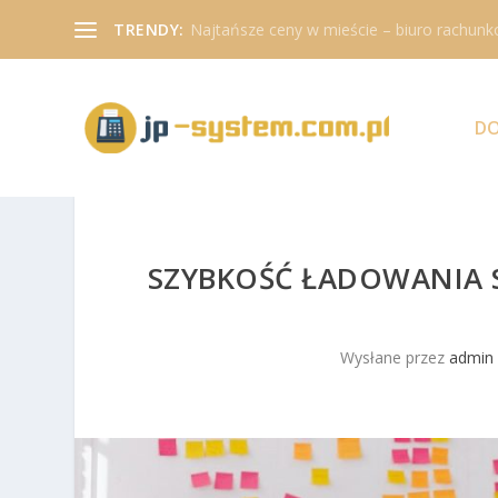
TRENDY:
Najtańsze ceny w mieście – biuro rachunk
D
SZYBKOŚĆ ŁADOWANIA 
Wysłane przez
admin