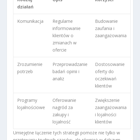
działań
Komunikacja
Regularne
Budowanie
informowanie
zaufania i
klientów o
zaangażowania
zmianach w
ofercie
Zrozumienie
Przeprowadzanie
Dostosowanie
potrzeb
badań opinii i
oferty do
analiz
oczekiwań
klientów
Programy
Oferowanie
Zwiększenie
lojalnościowe
nagród za
zaangażowania
zakupy i
i lojalności
lojalność
klientów
Umiejętne łączenie tych strategii pomoże nie tylko w
przetrwaniu trudnych czasów, ale również w dalszym