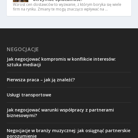
Wzrost cen dostawców to wyzwanie, z którym boryka się wiele
firm na rynku. Zmiany te mogą znacząco wpływać na …
NEGOCJACJE
Jak negocjować kompromis w konflikcie interesów:
sztuka mediacji
Pierwsza praca – jak ją znaleźć?
Usługi transportowe
Jak negocjować warunki współpracy z partnerami
biznesowymi?
Negocjacje w branży muzycznej: jak osiągnąć partnerskie
porozumienie