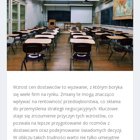
Wzrost cen dostawców to wyzwanie, z którym boryka
się wiele firm na rynku. Zmiany te mogą znacząco
wpływać na rentowność przedsiębiorstwa, co skłania
do przemyślenia strategii negocjacyjnych. Kluczowe
staje się zrozumienie przyczyn tych wzrostów, co
pozwala na lepsze przygotowanie do rozmów z
dostawcami oraz podejmowanie świadomych decyzji.
W obliczu takich trudności warto nie tylko umiejętnie