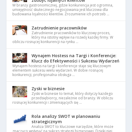
zdobyć lojalnych klientów
W branży gastronomicznej, gdzie konkurencja jest ogromna,
umiejętność skutecznego negocjowania jest kluczowa dla
budowania lojalności klientów. Zrozumienie ich potrzeb …
Zatrudnienie pracowników
Zatrudnienie pracowników to kluczowy proces,
który ma istotny wpływ na rozwój każdej firmy. W
obliczu rosnącej konkurencji na rynku …
Wynajem Hostess na Targi i Konferencje:
Klucz do Efektywności i Sukcesu Wydarzeń
Wynajem hostess na targi i konferencje staje się kluczowym
elementem sukcesu wielu wydarzeń. W dobie rosnącej
konkurencji, profesjonalna obsługa …
Zyski w biznesie
Zyski w biznesie to temat, który dotyczy każdego
przedsiębiorcy, niezależnie od branży. W obliczu
rosnącej konkurencji i zmieniających się …
Rola analizy SWOT w planowaniu
strategicznym
Analiza SWOT to kluczowe narzędzie, które może
znacząco wpłynąć na sukces strategii biznesowej. Dzięki niej,