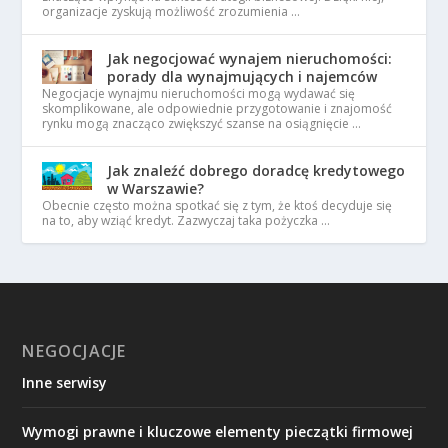
organizacje zyskują możliwość zrozumienia …
Jak negocjować wynajem nieruchomości:
porady dla wynajmujących i najemców
Negocjacje wynajmu nieruchomości mogą wydawać się
skomplikowane, ale odpowiednie przygotowanie i znajomość
rynku mogą znacząco zwiększyć szanse na osiągnięcie …
Jak znaleźć dobrego doradcę kredytowego
w Warszawie?
Obecnie często można spotkać się z tym, że ktoś decyduje się
na to, aby wziąć kredyt. Zazwyczaj taka pożyczka …
NEGOCJACJE
Inne serwisy
Wymogi prawne i kluczowe elementy pieczątki firmowej