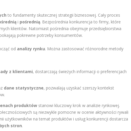
ych
to fundamenty skutecznej strategii biznesowej. Cały proces
ośrednią
i
pośrednią
. Bezpośrednia konkurencja to firmy, które
mych klientów. Natomiast pośrednia obejmuje przedsiębiorstwa
aspokajają pokrewne potrzeby konsumentów.
począć od
analizy rynku
. Można zastosować różnorodne metody
ady z klientami
, dostarczają świeżych informacji o preferencjach
az
dane statystyczne
, pozwalają uzyskać szerszy kontekst
ów.
cenach produktów
stanowi kluczowy krok w analizie rynkowej.
łecznościowych są niezwykle pomocne w ocenie aktywności rywali
inii użytkowników na temat produktów i usług konkurencji dostarcza
bych stron
.