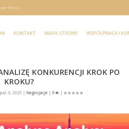
owe Wrocł...
OM
KONTAKT
MAPA STRONY
WSPÓŁPRACA I K
ANALIZĘ KONKURENCJI KROK PO
KROKU?
|
paź 3, 2025
|
Negocjacje
|
0
|