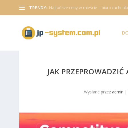
TRENDY:
Najtańsze ceny w mieście – biuro rachunk
D
JAK PRZEPROWADZIĆ 
Wysłane przez
admin