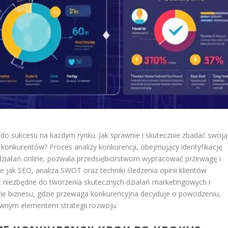
do sukcesu na każdym rynku. Jak sprawnie i skutecznie zbadać swoją
 konkurentów? Proces analizy konkurencji, obejmujący identyfikację
 działań online, pozwala przedsiębiorstwom wypracować przewagę i
e jak SEO, analiza SWOT oraz techniki śledzenia opinii klientów
st niezbędne do tworzenia skutecznych działań marketingowych i
cie biznesu, gdzie przewaga konkurencyjna decyduje o powodzeniu,
zownym elementem strategii rozwoju.