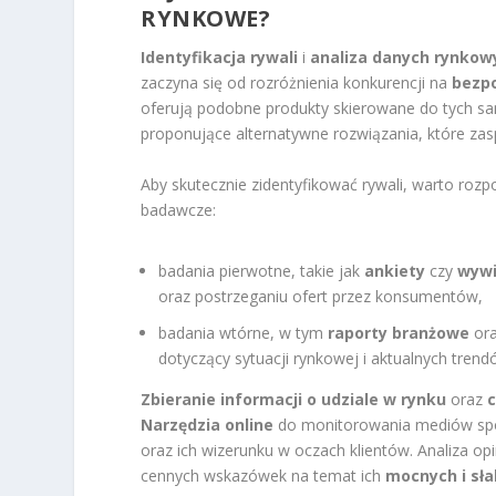
RYNKOWE?
Identyfikacja rywali
i
analiza danych rynkow
zaczyna się od rozróżnienia konkurencji na
bezp
oferują podobne produkty skierowane do tych sa
proponujące alternatywne rozwiązania, które z
Aby skutecznie zidentyfikować rywali, warto roz
badawcze:
badania pierwotne, takie jak
ankiety
czy
wywi
oraz postrzeganiu ofert przez konsumentów,
badania wtórne, w tym
raporty branżowe
or
dotyczący sytuacji rynkowej i aktualnych trend
Zbieranie informacji o udziale w rynku
oraz
Narzędzia online
do monitorowania mediów spo
oraz ich wizerunku w oczach klientów. Analiza op
cennych wskazówek na temat ich
mocnych i sła