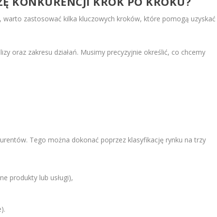
ZĘ KONKURENCJI KROK PO KROKU?
i, warto zastosować kilka kluczowych kroków, które pomogą uzyskać
lizy oraz zakresu działań. Musimy precyzyjnie określić, co chcemy
kurentów. Tego można dokonać poprzez klasyfikację rynku na trzy
e produkty lub usługi),
).