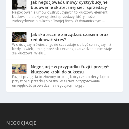
Jak negocjować umowy dystrybucyjne:
budowanie skutecznej sieci sprzedaży
Negocjowanie umów dystrybucyjnych to kluczowy element
budowania efektywnej sieci sprzedaży, który może
zadecydować o sukcesie Twojej firmy. W dynamicznym …
Jak skutecznie zarządzać czasem oraz
redukować stres?
W dzisiejszym świecie, gdzie czas zdaje się być cenniejszy niż
kiedykolwiek, umiejętność skutecznego zarządzania nim staje
się kluczowa. Wielu …
Negocjacje w przypadku fuzji i przejęć:
kluczowe kroki do sukcesu
Fuzje i przejęcia to złożony proces, który często decyduje o
przyszłości przedsiębiorstw. Właściwe przygotowanie i
umiejętność prowadzenia negocjacji mogą …
NEGOCJACJE