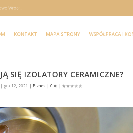
owe Wrocł...
OM
KONTAKT
MAPA STRONY
WSPÓŁPRACA I K
Ą SIĘ IZOLATORY CERAMICZNE?
|
gru 12, 2021
|
Biznes
|
0
|