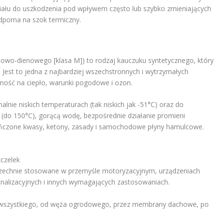
iału do uszkodzenia pod wpływem często lub szybko zmieniających
odporna na szok termiczny.
o-dienowego [klasa M]) to rodzaj kauczuku syntetycznego, który
Jest to jedna z najbardziej wszechstronnych i wytrzymałych
ość na ciepło, warunki pogodowe i ozon.
ie niskich temperaturach (tak niskich jak -51°C) oraz do
(do 150°C), gorącą wodę, bezpośrednie działanie promieni
cieńczone kwasy, ketony, zasady i samochodowe płyny hamulcowe.
zczelek
owszechnie stosowane w przemyśle motoryzacyjnym, urządzeniach
alizacyjnych i innych wymagających zastosowaniach.
wszystkiego, od węża ogrodowego, przez membrany dachowe, po