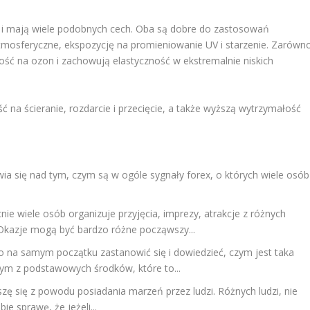
 i mają wiele podobnych cech. Oba są dobre do zastosowań
tmosferyczne, ekspozycję na promieniowanie UV i starzenie. Zarówn
ość na ozon i zachowują elastyczność w ekstremalnie niskich
na ścieranie, rozdarcie i przecięcie, a także wyższą wytrzymałość
ia się nad tym, czym są w ogóle sygnały forex, o których wiele osób
nie wiele osób organizuje przyjęcia, imprezy, atrakcje z różnych
kazje mogą być bardzo różne począwszy...
o na samym początku zastanowić się i dowiedzieć, czym jest taka
dnym z podstawowych środków, które to...
szę się z powodu posiadania marzeń przez ludzi. Różnych ludzi, nie
ie sprawę, że jeżeli...