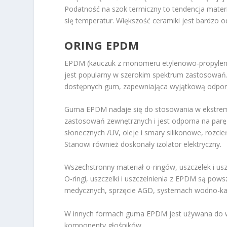
Podatność na szok termiczny to tendencja mater
się temperatur. Większość ceramiki jest bardzo 
ORING EPDM
EPDM (kauczuk z monomeru etylenowo-propylenow
jest popularny w szerokim spektrum zastosowań. 
dostępnych gum, zapewniająca wyjątkową odporn
Guma EPDM nadaje się do stosowania w ekstremaln
zastosowań zewnętrznych i jest odporna na parę 
słonecznych /UV, oleje i smary silikonowe, roz
Stanowi również doskonały izolator elektryczny.
Wszechstronny materiał o-ringów, uszczelek i us
O-ringi, uszczelki i uszczelnienia z EPDM są p
medycznych, sprzęcie AGD, systemach wodno-kan
W innych formach guma EPDM jest używana do 
komponenty głośników.