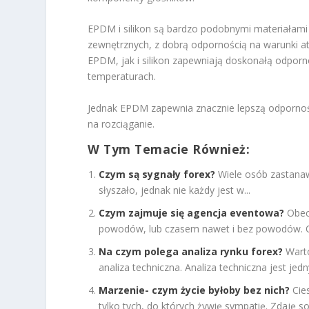
EPDM i silikon są bardzo podobnymi materiałami
zewnętrznych, z dobrą odpornością na warunki a
EPDM, jak i silikon zapewniają doskonałą odporn
temperaturach.
Jednak EPDM zapewnia znacznie lepszą odporność 
na rozciąganie.
W Tym Temacie Również:
Czym są sygnały forex?
Wiele osób zastanaw
słyszało, jednak nie każdy jest w...
Czym zajmuje się agencja eventowa?
Obec
powodów, lub czasem nawet i bez powodów. O
Na czym polega analiza rynku forex?
Wart
analiza techniczna. Analiza techniczna jest je
Marzenie- czym życie byłoby bez nich?
Cie
tylko tych, do których żywię sympatię. Zdaję sob