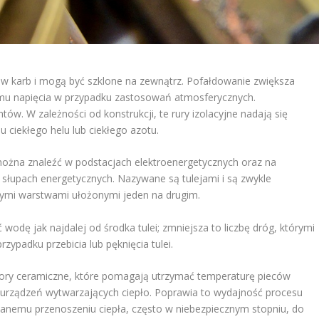
e w karb i mogą być szklone na zewnątrz. Pofałdowanie zwiększa
mu napięcia w przypadku zastosowań atmosferycznych.
tów. W zależności od konstrukcji, te rury izolacyjne nadają się
 ciekłego helu lub ciekłego azotu.
ożna znaleźć w podstacjach elektroenergetycznych oraz na
słupach energetycznych. Nazywane są tulejami i są zwykle
łymi warstwami ułożonymi jeden na drugim.
odę jak najdalej od środka tulei; zmniejsza to liczbę dróg, którymi
ypadku przebicia lub pęknięcia tulei.
olatory ceramiczne, które pomagają utrzymać temperaturę pieców
h urządzeń wytwarzających ciepło. Poprawia to wydajność procesu
anemu przenoszeniu ciepła, często w niebezpiecznym stopniu, do