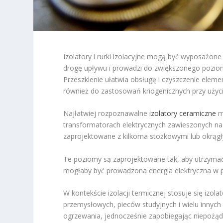
Izolatory i rurki izolacyjne mogą być wyposażon
drogę upływu i prowadzi do zwiększonego pozio
Przeszklenie ułatwia obsługę i czyszczenie elemen
również do zastosowań kriogenicznych przy użyciu
Najłatwiej rozpoznawalne
izolatory ceramiczne
m
transformatorach elektrycznych zawieszonych na 
zaprojektowane z kilkoma stożkowymi lub okrąg
Te poziomy są zaprojektowane tak, aby utrzymać w
mogłaby być prowadzona energia elektryczna w prz
W kontekście izolacji termicznej stosuje się iz
przemysłowych, pieców studyjnych i wielu innyc
ogrzewania, jednocześnie zapobiegając niepożąd