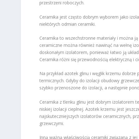
przestrzeni roboczych.
Ceramika jest często dobrym wyborem jako izolacj
niektórych odmian ceramiki.
Ceramika to wszechstronne materiały i można ją 
ceramiczne można również nawinąć na wełnę izo
doskonałym izolatorem, ponieważ łatwo ją układ
Ceramika różni się przewodnością elektryczną i ci
Na przykład azotek glinu i węglik krzemu dobrze 
termicznych. Gdyby do izolacji obudowy grzewcz
szybko przenoszone do izolacji, a następnie po
Ceramika z tlenku glinu jest dobrym izolatorem 
niskiej izolacji cieplnej. Azotek krzemu jest jeszc
najskuteczniejszych izolatorów ceramicznych, p
grzewczymi.
Inną ważną właściwością ceramiki związaną z jej 