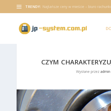
TRENDY:
Najtańsze ceny w mieście – biuro rachunk
D
CZYM CHARAKTERYZUJ
Wysłane przez
admin