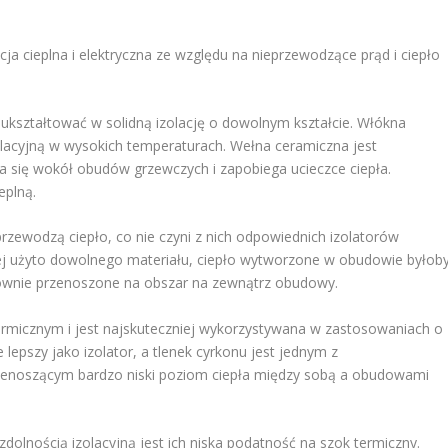
a cieplna i elektryczna ze względu na nieprzewodzące prąd i ciepło
ukształtować w solidną izolację o dowolnym kształcie. Włókna
lacyjną w wysokich temperaturach. Wełna ceramiczna jest
a się wokół obudów grzewczych i zapobiega ucieczce ciepła.
eplną.
przewodzą ciepło, co nie czyni z nich odpowiednich izolatorów
ej użyto dowolnego materiału, ciepło wytworzone w obudowie byłob
nownie przenoszone na obszar na zewnątrz obudowy.
termicznym i jest najskuteczniej wykorzystywana w zastosowaniach o
ze lepszy jako izolator, a tlenek cyrkonu jest jednym z
rzenoszącym bardzo niski poziom ciepła między sobą a obudowami
zdolnością izolacyjną jest ich niska podatność na szok termiczny.