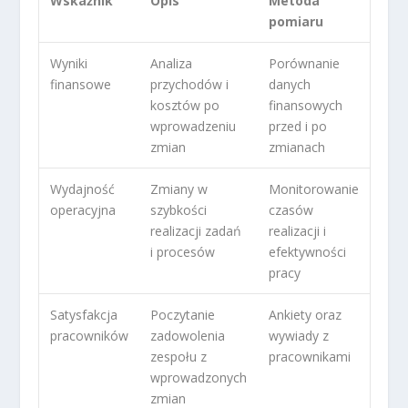
Wskaźnik
Opis
Metoda
pomiaru
Wyniki
Analiza
Porównanie
finansowe
przychodów i
danych
kosztów po
finansowych
wprowadzeniu
przed i po
zmian
zmianach
Wydajność
Zmiany w
Monitorowanie
operacyjna
szybkości
czasów
realizacji zadań
realizacji i
i procesów
efektywności
pracy
Satysfakcja
Poczytanie
Ankiety oraz
pracowników
zadowolenia
wywiady z
zespołu z
pracownikami
wprowadzonych
zmian