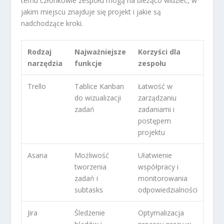
temu członkowie zespołu mogą na bieżąco widzieć, w
jakim miejscu znajduje się projekt i jakie są
nadchodzące kroki.
Rodzaj
Najważniejsze
Korzyści dla
narzędzia
funkcje
zespołu
Trello
Tablice Kanban
Łatwość w
do wizualizacji
zarządzaniu
zadań
zadaniami i
postępem
projektu
Asana
Możliwość
Ułatwienie
tworzenia
współpracy i
zadań i
monitorowania
subtasks
odpowiedzialności
Jira
Śledzenie
Optymalizacja