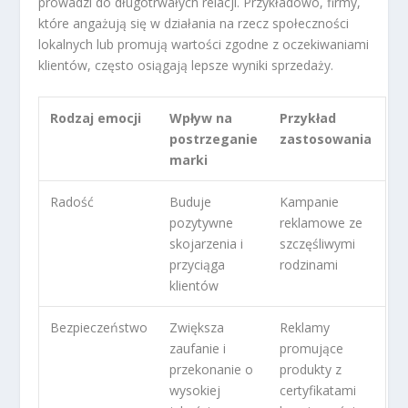
prowadzi do długotrwałych relacji. Przykładowo, firmy,
które angażują się w działania na rzecz społeczności
lokalnych lub promują wartości zgodne z oczekiwaniami
klientów, często osiągają lepsze wyniki sprzedaży.
Rodzaj emocji
Wpływ na
Przykład
postrzeganie
zastosowania
marki
Radość
Buduje
Kampanie
pozytywne
reklamowe ze
skojarzenia i
szczęśliwymi
przyciąga
rodzinami
klientów
Bezpieczeństwo
Zwiększa
Reklamy
zaufanie i
promujące
przekonanie o
produkty z
wysokiej
certyfikatami