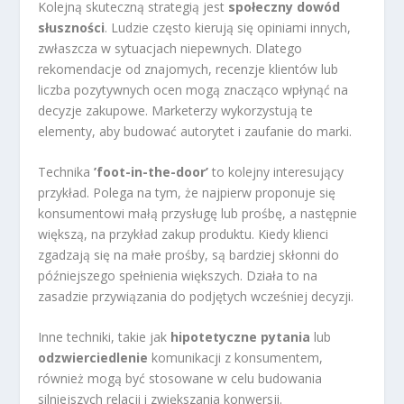
Kolejną skuteczną strategią jest
społeczny dowód
słuszności
. Ludzie często kierują się opiniami innych,
zwłaszcza w sytuacjach niepewnych. Dlatego
rekomendacje od znajomych, recenzje klientów lub
liczba pozytywnych ocen mogą znacząco wpłynąć na
decyzje zakupowe. Marketerzy wykorzystują te
elementy, aby budować autorytet i zaufanie do marki.
Technika
’foot-in-the-door’
to kolejny interesujący
przykład. Polega na tym, że najpierw proponuje się
konsumentowi małą przysługę lub prośbę, a następnie
większą, na przykład zakup produktu. Kiedy klienci
zgadzają się na małe prośby, są bardziej skłonni do
późniejszego spełnienia większych. Działa to na
zasadzie przywiązania do podjętych wcześniej decyzji.
Inne techniki, takie jak
hipotetyczne pytania
lub
odzwierciedlenie
komunikacji z konsumentem,
również mogą być stosowane w celu budowania
silniejszych relacji i zwiększania konwersji.