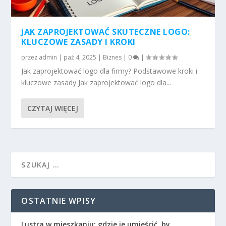
JAK ZAPROJEKTOWAĆ SKUTECZNE LOGO:
KLUCZOWE ZASADY I KROKI
przez
admin
|
paź 4, 2025
|
Biznes
|
0
|
Jak zaprojektować logo dla firmy? Podstawowe kroki i
kluczowe zasady Jak zaprojektować logo dla...
CZYTAJ WIĘCEJ
OSTATNIE WPISY
Lustra w mieszkaniu: gdzie je umieścić, by