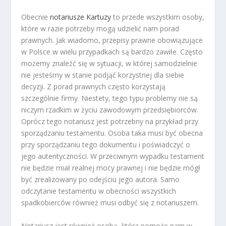
Obecnie
notariusze Kartuzy
to przede wszystkim osoby,
które w razie potrzeby mogą udzielić nam porad
prawnych. Jak wiadomo, przepisy prawne obowiązujące
w Polsce w wielu przypadkach są bardzo zawiłe. Często
możemy znaleźć się w sytuacji, w której samodzielnie
nie jesteśmy w stanie podjąć korzystnej dla siebie
decyzji. Z porad prawnych często korzystają
szczególnie firmy. Niestety, tego typu problemy nie są
niczym rzadkim w życiu zawodowym przedsiębiorców.
Oprócz tego notariusz jest potrzebny na przykład przy
sporządzaniu testamentu. Osoba taka musi być obecna
przy sporządzaniu tego dokumentu i poświadczyć o
jego autentyczności. W przeciwnym wypadku testament
nie będzie miał realnej mocy prawnej i nie będzie mógł
być zrealizowany po odejściu jego autora. Samo
odczytanie testamentu w obecności wszystkich
spadkobierców również musi odbyć się z notariuszem.
Notariusz jest również osobą, która pomoże nam w