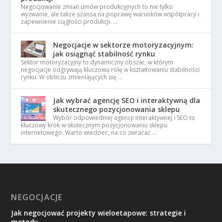
Negocjowanie zmian umów produkcyjnych to nie tylko
wyzwanie, ale także szansa na poprawę warunków współpracy i
zapewnienie ciągłości produkcji. …
Negocjacje w sektorze motoryzacyjnym:
jak osiągnąć stabilność rynku
Sektor motoryzacyjny to dynamiczny obszar, w którym
negocjacje odgrywają kluczową rolę w kształtowaniu stabilności
rynku. W obliczu zmieniających się …
Jak wybrać agencję SEO i interaktywną dla
skutecznego pozycjonowania sklepu
Wybór odpowiedniej agencji interaktywnej i SEO to
kluczowy krok w skutecznym pozycjonowaniu sklepu
internetowego. Warto wiedzieć, na co zwracać …
NEGOCJACJE
Jak negocjować projekty wieloetapowe: strategie i
metody