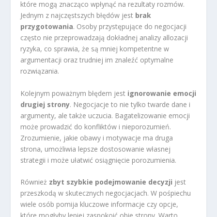
które mogą znacząco wpłynąć na rezultaty rozmów.
Jednym z najczęstszych błędów jest
brak
przygotowania
. Osoby przystępujące do negocjacji
często nie przeprowadzają dokładnej analizy allozacji
ryzyka, co sprawia, że są mniej kompetentne w
argumentacji oraz trudniej im znaleźć optymalne
rozwiązania.
Kolejnym poważnym błędem jest
ignorowanie emocji
drugiej strony
. Negocjacje to nie tylko twarde dane i
argumenty, ale także uczucia. Bagatelizowanie emocji
może prowadzić do konfliktów i nieporozumień.
Zrozumienie, jakie obawy i motywacje ma druga
strona, umożliwia lepsze dostosowanie własnej
strategii i może ułatwić osiągnięcie porozumienia.
Również
zbyt szybkie podejmowanie decyzji
jest
przeszkodą w skutecznych negocjacjach. W pośpiechu
wiele osób pomija kluczowe informacje czy opcje,
które mogłyby lepiej zaspokoić obie strony. Warto