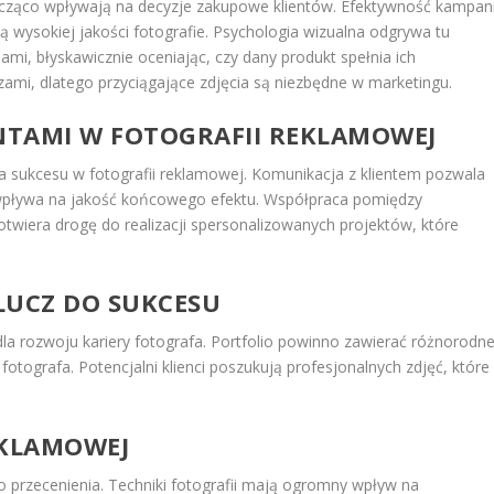
nacząco wpływają na decyzje zakupowe klientów. Efektywność kampani
 wysokiej jakości fotografie. Psychologia wizualna odgrywa tu
adami, błyskawicznie oceniając, czy dany produkt spełnia ich
zami, dlatego przyciągające zdjęcia są niezbędne w marketingu.
ENTAMI W FOTOGRAFII REKLAMOWEJ
a sukcesu w fotografii reklamowej. Komunikacja z klientem pozwala
 wpływa na jakość końcowego efektu. Współpraca pomiędzy
otwiera drogę do realizacji spersonalizowanych projektów, które
LUCZ DO SUKCESU
dla rozwoju kariery fotografa. Portfolio powinno zawierać różnorodn
l fotografa. Potencjalni klienci poszukują profesjonalnych zdjęć, które
EKLAMOWEJ
 do przecenienia. Techniki fotografii mają ogromny wpływ na