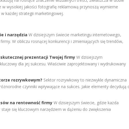
kazują na rosnące znaczenie wizualnych treści, zwłaszcza w dobie
e w wysokiej jakości fotografię reklamową przynoszą wymierne
 w każdej strategii marketingowej.
e i narzędzia
W dzisiejszym świecie marketingu internetowego,
 firmy. W obliczu rosnącej konkurencji i zmieniających się trendów,
skutecznej prezentacji Twojej firmy
W dzisiejszym
 kluczowy dla jej sukcesu. Właściwie zaprojektowany i wydrukowany
ktorze rozrywkowym?
Sektor rozrywkowy to niezwykle dynamiczna
różnorodne czynniki wpływające na sukces. Jakie elementy decydują 
sów na rentowność firmy
W dzisiejszym świecie, gdzie każda
 staje się kluczowym narzędziem w dążeniu do zwiększenia