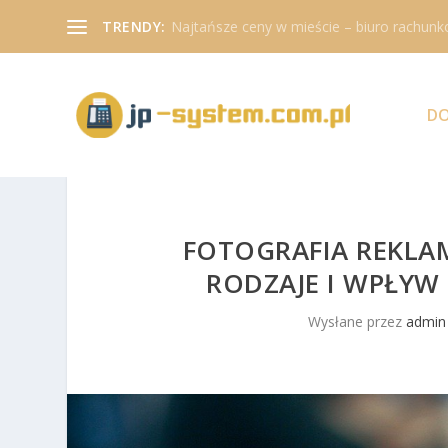
TRENDY:
Najtańsze ceny w mieście – biuro rachunk
D
FOTOGRAFIA REKLA
RODZAJE I WPŁYW
Wysłane przez
admin