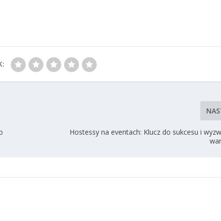
K:
NAS
o
Hostessy na eventach: Klucz do sukcesu i wyzw
war