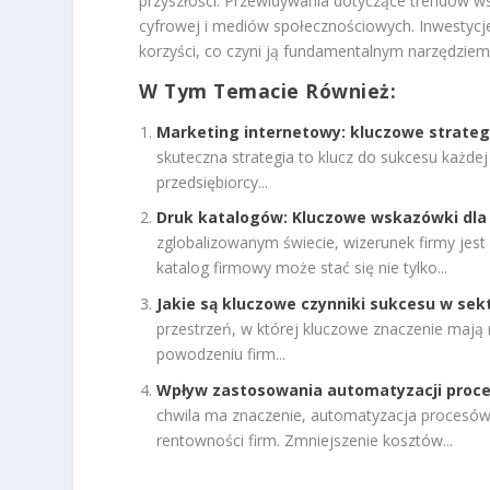
przyszłości. Przewidywania dotyczące trendów ws
cyfrowej i mediów społecznościowych. Inwestycj
korzyści, co czyni ją fundamentalnym narzędziem
W Tym Temacie Również:
Marketing internetowy: kluczowe strategi
skuteczna strategia to klucz do sukcesu każdej
przedsiębiorcy...
Druk katalogów: Kluczowe wskazówki dla 
zglobalizowanym świecie, wizerunek firmy jest
katalog firmowy może stać się nie tylko...
Jakie są kluczowe czynniki sukcesu w se
przestrzeń, w której kluczowe znaczenie mają 
powodzeniu firm...
Wpływ zastosowania automatyzacji proce
chwila ma znaczenie, automatyzacja procesów
rentowności firm. Zmniejszenie kosztów...