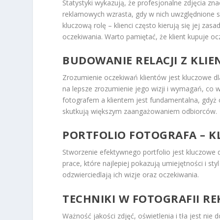
Statystyki wykazują, że profesjonalne zdjęcia z
reklamowych wzrasta, gdy w nich uwzględnione są
kluczową rolę – klienci często kierują się jej zas
oczekiwania. Warto pamiętać, że klient kupuje oc
BUDOWANIE RELACJI Z KLI
Zrozumienie oczekiwań klientów jest kluczowe dl
na lepsze zrozumienie jego wizji i wymagań, co
fotografem a klientem jest fundamentalna, gdyż 
skutkują większym zaangażowaniem odbiorców.
PORTFOLIO FOTOGRAFA – K
Stworzenie efektywnego portfolio jest kluczowe 
prace, które najlepiej pokazują umiejętności i sty
odzwierciedlają ich wizje oraz oczekiwania.
TECHNIKI W FOTOGRAFII R
Ważność jakości zdjęć, oświetlenia i tła jest nie