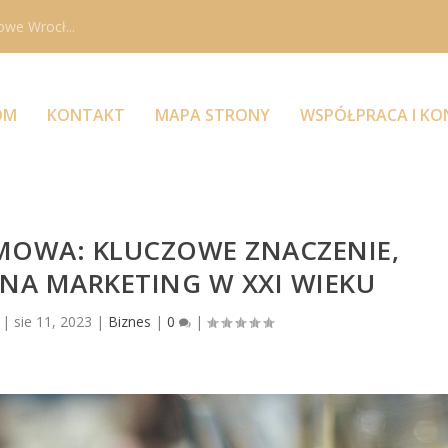
owe Wrocł...
OM
KONTAKT
MAPA STRONY
WSPÓŁPRACA I K
MOWA: KLUCZOWE ZNACZENIE,
 NA MARKETING W XXI WIEKU
|
sie 11, 2023
|
Biznes
|
0
|