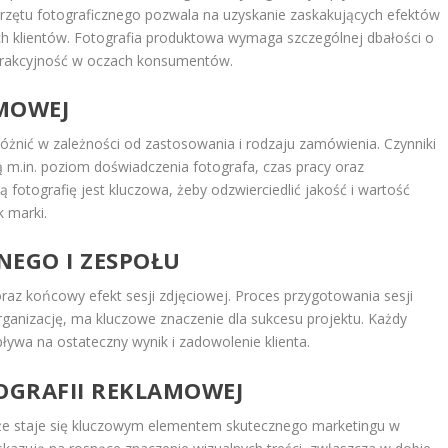
rzętu fotograficznego pozwala na uzyskanie zaskakujących efektów
ch klientów. Fotografia produktowa wymaga szczególnej dbałości o
atrakcyjność w oczach konsumentów.
MOWEJ
różnić w zależności od zastosowania i rodzaju zamówienia. Czynniki
m.in. poziom doświadczenia fotografa, czas pracy oraz
 fotografię jest kluczowa, żeby odzwierciedlić jakość i wartość
 marki.
NEGO I ZESPOŁU
raz końcowy efekt sesji zdjęciowej. Proces przygotowania sesji
organizację, ma kluczowe znaczenie dla sukcesu projektu. Każdy
ływa na ostateczny wynik i zadowolenie klienta.
TOGRAFII REKLAMOWEJ
akże staje się kluczowym elementem skutecznego marketingu w