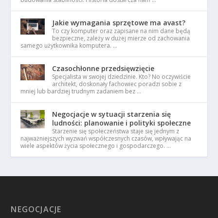
Jakie wymagania sprzętowe ma avast?
To czy komputer oraz zapisane na nim dane będą
bezpieczne, zależy w dużej mierze od zachowania
samego użytkownika komputera. …
Czasochłonne przedsięwzięcie
Specjalista w swojej dziedzinie. Kto? No oczywiście
architekt, doskonały fachowiec poradzi sobie z
mniej lub bardziej trudnym zadaniem bez …
Negocjacje w sytuacji starzenia się
ludności: planowanie i polityki społeczne
Starzenie się społeczeństwa staje się jednym z
najważniejszych wyzwań współczesnych czasów, wpływając na
wiele aspektów życia społecznego i gospodarczego. …
NEGOCJACJE