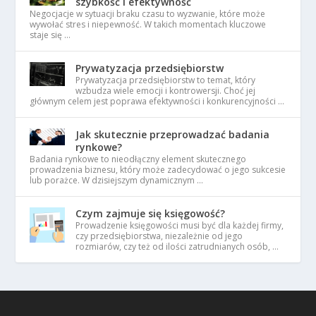
szybkość i efektywność
Negocjacje w sytuacji braku czasu to wyzwanie, które może
wywołać stres i niepewność. W takich momentach kluczowe
staje się …
Prywatyzacja przedsiębiorstw
Prywatyzacja przedsiębiorstw to temat, który
wzbudza wiele emocji i kontrowersji. Choć jej
głównym celem jest poprawa efektywności i konkurencyjności …
Jak skutecznie przeprowadzać badania
rynkowe?
Badania rynkowe to nieodłączny element skutecznego
prowadzenia biznesu, który może zadecydować o jego sukcesie
lub porażce. W dzisiejszym dynamicznym …
Czym zajmuje się księgowość?
Prowadzenie księgowości musi być dla każdej firmy,
czy przedsiębiorstwa, niezależnie od jego
rozmiarów, czy też od ilości zatrudnianych osób, …