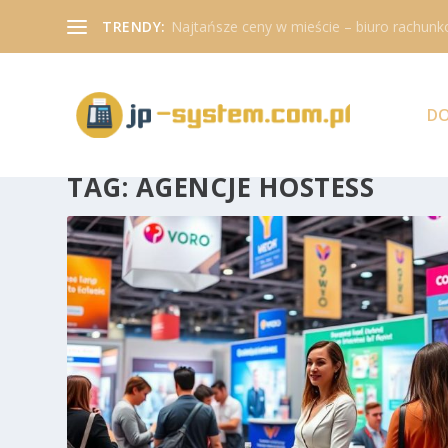
TRENDY:
Najtańsze ceny w mieście – biuro rachunk
D
TAG:
AGENCJE HOSTESS