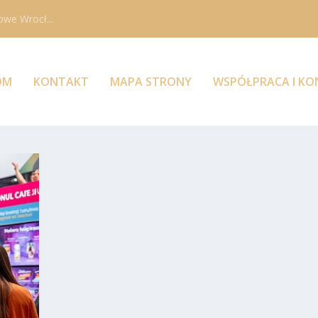
owe Wrocł...
OM
KONTAKT
MAPA STRONY
WSPÓŁPRACA I K