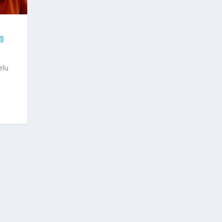
婦
elu