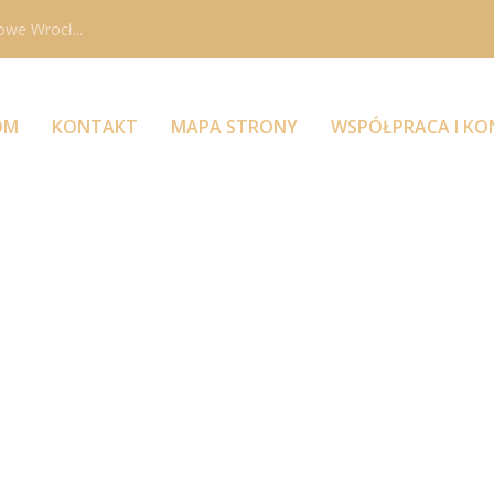
owe Wrocł...
OM
KONTAKT
MAPA STRONY
WSPÓŁPRACA I K