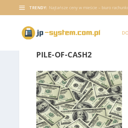
TRENDY:
Najtańsze ceny w mieście – biuro rachunk
D
PILE-OF-CASH2