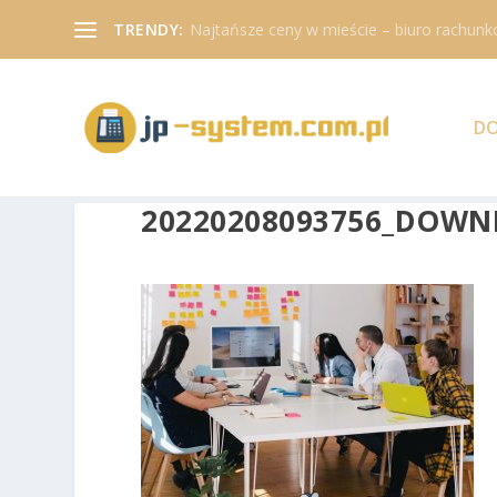
TRENDY:
Najtańsze ceny w mieście – biuro rachunk
D
20220208093756_DOW