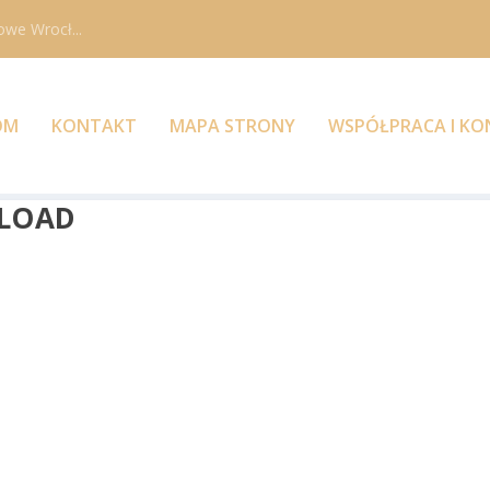
owe Wrocł...
OM
KONTAKT
MAPA STRONY
WSPÓŁPRACA I K
NLOAD