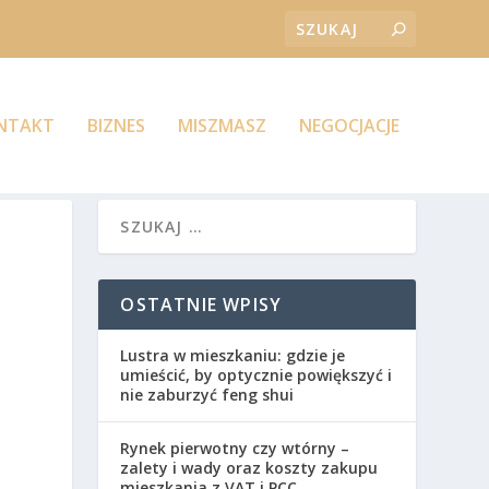
ONTAKT
BIZNES
MISZMASZ
NEGOCJACJE
OSTATNIE WPISY
Lustra w mieszkaniu: gdzie je
umieścić, by optycznie powiększyć i
nie zaburzyć feng shui
Rynek pierwotny czy wtórny –
zalety i wady oraz koszty zakupu
mieszkania z VAT i PCC