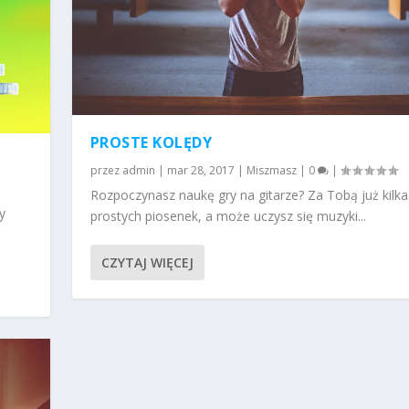
PROSTE KOLĘDY
przez
admin
|
mar 28, 2017
|
Miszmasz
|
0
|
Rozpoczynasz naukę gry na gitarze? Za Tobą już kilka
y
prostych piosenek, a może uczysz się muzyki...
CZYTAJ WIĘCEJ