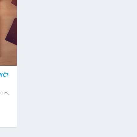
ZYĆ?
oces,