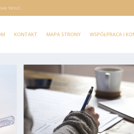
owe Wrocł...
OM
KONTAKT
MAPA STRONY
WSPÓŁPRACA I K