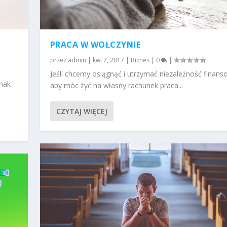
PRACA W WOŁCZYNIE
przez
admin
|
kwi 7, 2017
|
Biznes
|
0
|
Jeśli chcemy osiągnąć i utrzymać niezależność finan
dnak
aby móc żyć na własny rachunek praca...
CZYTAJ WIĘCEJ