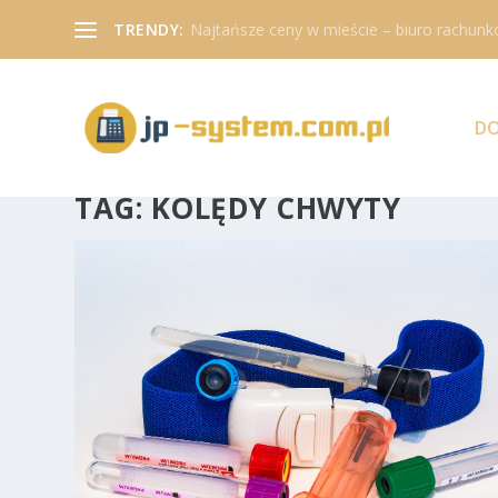
TRENDY:
Najtańsze ceny w mieście – biuro rachunk
D
TAG:
KOLĘDY CHWYTY